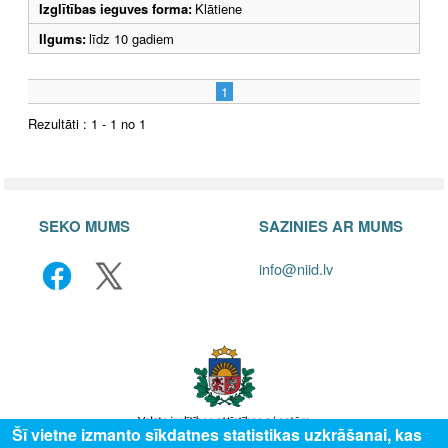
Izglītības ieguves forma:
Klātiene
Ilgums:
līdz 10 gadiem
1
Rezultāti : 1 - 1 no 1
SEKO MUMS
SAZINIES AR MUMS
info@niid.lv
Šī vietne izmanto sīkdatnes statistikas uzkrāšanai, kas