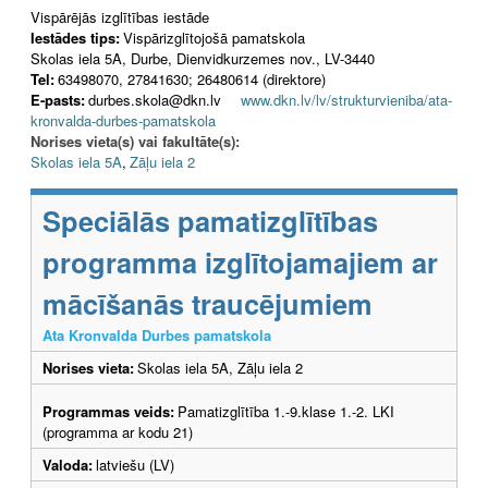
Vispārējās izglītības iestāde
Iestādes tips:
Vispārizglītojošā pamatskola
Skolas iela 5A, Durbe, Dienvidkurzemes nov., LV-3440
Tel:
63498070, 27841630; 26480614 (direktore)
E-pasts:
durbes.skola@dkn.lv
www.dkn.lv/lv/strukturvieniba/ata-
kronvalda-durbes-pamatskola
Norises vieta(s) vai fakultāte(s):
Skolas iela 5A
,
Zāļu iela 2
Speciālās pamatizglītības
programma izglītojamajiem ar
mācīšanās traucējumiem
Ata Kronvalda Durbes pamatskola
Norises vieta:
Skolas iela 5A, Zāļu iela 2
Programmas veids:
Pamatizglītība 1.-9.klase 1.-2. LKI
(programma ar kodu 21)
Valoda:
latviešu (LV)