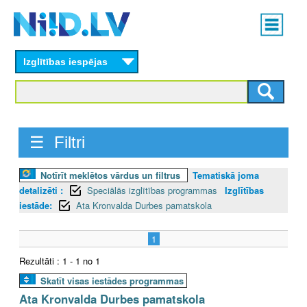
Skip
Main
to
menu
N
main
content
Izglītības iespējas
I
I
D
☰ Filtri
.
Notīrīt meklētos vārdus un filtrus
Tematiskā joma
L
detalizēti :
Speciālās izglītības programmas
Izglītības
V
iestāde:
Ata Kronvalda Durbes pamatskola
1
Rezultāti : 1 - 1 no 1
Skatīt visas iestādes programmas
Ata Kronvalda Durbes pamatskola