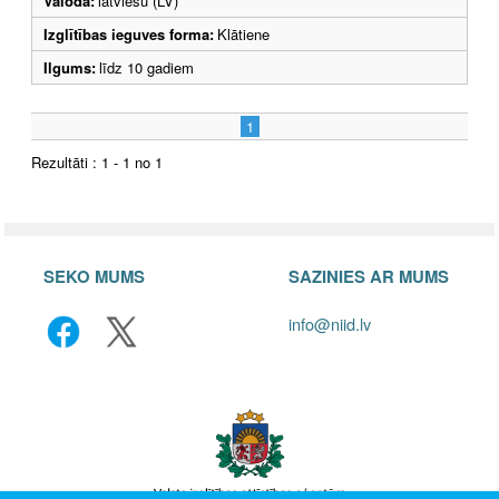
Valoda:
latviešu (LV)
Izglītības ieguves forma:
Klātiene
Ilgums:
līdz 10 gadiem
1
Rezultāti : 1 - 1 no 1
SEKO MUMS
SAZINIES AR MUMS
info@niid.lv