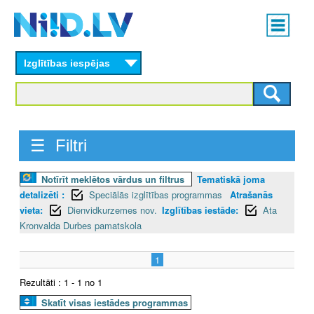
Skip
Main
to
menu
N
main
content
Izglītības iespējas
I
I
D
☰ Filtri
.
Notīrīt meklētos vārdus un filtrus
Tematiskā joma
L
detalizēti :
Speciālās izglītības programmas
Atrašanās
V
vieta:
Dienvidkurzemes nov.
Izglītības iestāde:
Ata
Kronvalda Durbes pamatskola
1
Rezultāti : 1 - 1 no 1
Skatīt visas iestādes programmas