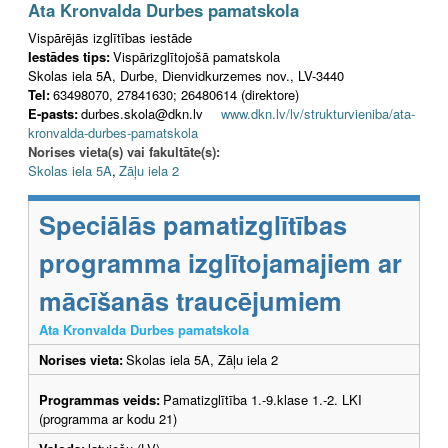
Ata Kronvalda Durbes pamatskola
Vispārējās izglītības iestāde
Iestādes tips:
Vispārizglītojošā pamatskola
Skolas iela 5A, Durbe, Dienvidkurzemes nov., LV-3440
Tel:
63498070, 27841630; 26480614 (direktore)
E-pasts:
durbes.skola@dkn.lv
www.dkn.lv/lv/strukturvieniba/ata-
kronvalda-durbes-pamatskola
Norises vieta(s) vai fakultāte(s):
Skolas iela 5A
,
Zāļu iela 2
Speciālās pamatizglītības
programma izglītojamajiem ar
mācīšanās traucējumiem
Ata Kronvalda Durbes pamatskola
Norises vieta:
Skolas iela 5A, Zāļu iela 2
Programmas veids:
Pamatizglītība 1.-9.klase 1.-2. LKI
(programma ar kodu 21)