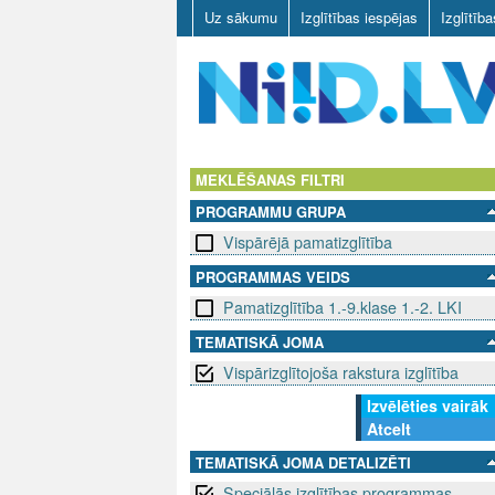
Uz sākumu
Izglītības iespējas
Izglītīb
N
I
MEKLĒŠANAS FILTRI
PROGRAMMU GRUPA
I
Vispārējā pamatizglītība
D
PROGRAMMAS VEIDS
Pamatizglītība 1.-9.klase 1.-2. LKI
.
TEMATISKĀ JOMA
L
Vispārizglītojoša rakstura izglītība
V
Izvēlēties vairāk
Atcelt
TEMATISKĀ JOMA DETALIZĒTI
Speciālās izglītības programmas