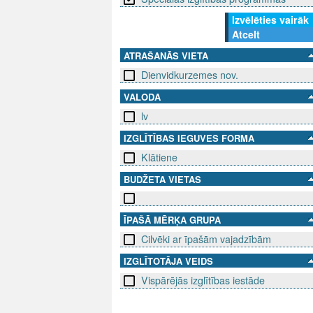
Izvēlēties vairāk
Atcelt
ATRAŠANĀS VIETA
Dienvidkurzemes nov.
VALODA
lv
IZGLĪTĪBAS IEGUVES FORMA
Klātiene
BUDŽETA VIETAS
ĪPAŠĀ MĒRĶA GRUPA
Cilvēki ar īpašām vajadzībām
IZGLĪTOTĀJA VEIDS
Vispārējās izglītības iestāde