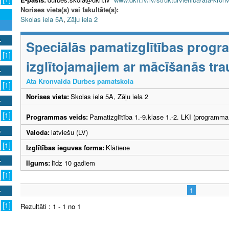
Norises vieta(s) vai fakultāte(s):
Skolas iela 5A
,
Zāļu iela 2
Speciālās pamatizglītības prog
[1]
izglītojamajiem ar mācīšanās tr
Ata Kronvalda Durbes pamatskola
[1]
Norises vieta:
Skolas iela 5A, Zāļu iela 2
[1]
Programmas veids:
Pamatizglītība 1.-9.klase 1.-2. LKI (programma
Valoda:
latviešu (LV)
[1]
Izglītības ieguves forma:
Klātiene
Ilgums:
līdz 10 gadiem
[1]
1
[1]
Rezultāti : 1 - 1 no 1