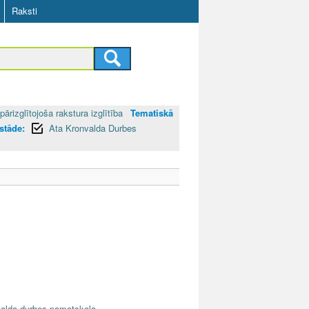
Raksti
pārizglītojoša rakstura izglītība
Tematiskā
estāde:
Ata Kronvalda Durbes
nvalda-durbes-pamatskola