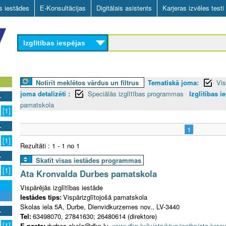
Skip
as iestādes
E-Konsultācijas
Digitālais asistents
Karjeras izvēles testi
to
main
Izglītības iespējas
content
Notīrīt meklētos vārdus un filtrus
Tematiskā joma:
Vis
joma detalizēti :
Speciālās izglītības programmas
Izglītības i
pamatskola
[1]
1
[1]
Rezultāti : 1 - 1 no 1
Skatīt visas iestādes programmas
[1]
Ata Kronvalda Durbes pamatskola
Vispārējās izglītības iestāde
Iestādes tips:
Vispārizglītojošā pamatskola
Skolas iela 5A, Durbe, Dienvidkurzemes nov., LV-3440
Tel:
63498070, 27841630; 26480614 (direktore)
[1]
E-pasts:
durbes.skola@dkn.lv
www.dkn.lv/lv/strukturvieniba/ata-kro