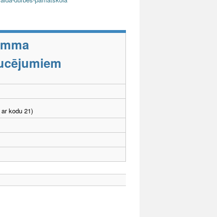
ramma
aucējumiem
 ar kodu 21)