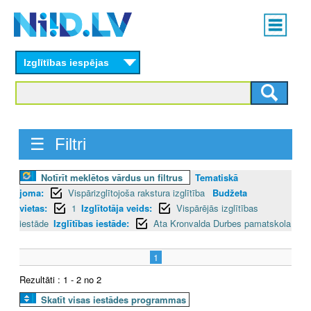
Skip
Main
to
menu
N
main
content
Izglītības iespējas
I
I
D
☰ Filtri
.
Notīrīt meklētos vārdus un filtrus
Tematiskā
L
joma:
Vispārizglītojoša rakstura izglītība
Budžeta
V
vietas:
1
Izglītotāja veids:
Vispārējās izglītības
iestāde
Izglītības iestāde:
Ata Kronvalda Durbes pamatskola
1
Rezultāti : 1 - 2 no 2
Skatīt visas iestādes programmas