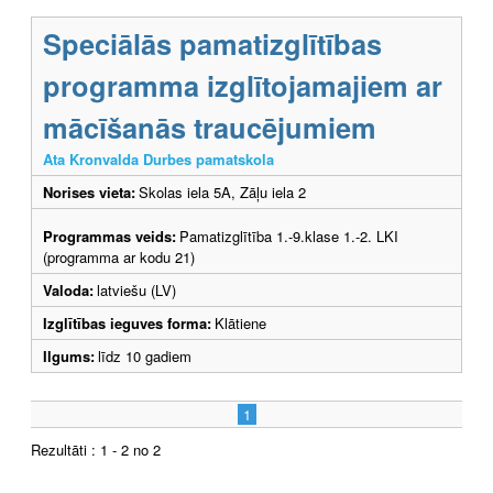
Speciālās pamatizglītības
programma izglītojamajiem ar
mācīšanās traucējumiem
Ata Kronvalda Durbes pamatskola
Norises vieta:
Skolas iela 5A, Zāļu iela 2
Programmas veids:
Pamatizglītība 1.-9.klase 1.-2. LKI
(programma ar kodu 21)
Valoda:
latviešu (LV)
Izglītības ieguves forma:
Klātiene
Ilgums:
līdz 10 gadiem
1
Rezultāti : 1 - 2 no 2