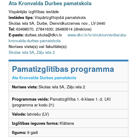
Ata Kronvalda Durbes pamatskola
Vispārējās izglītības iestāde
Iestādes tips:
Vispārizglītojošā pamatskola
Skolas iela 5A, Durbe, Dienvidkurzemes nov., LV-3440
Tel:
63498070, 27841630; 26480614 (direktore)
E-pasts:
durbes.skola@dkn.lv
www.dkn.lv/lv/strukturvieniba/ata-
kronvalda-durbes-pamatskola
Norises vieta(s) vai fakultāte(s):
Skolas iela 5A
,
Zāļu iela 2
Pamatizglītības programma
Ata Kronvalda Durbes pamatskola
Norises vieta:
Skolas iela 5A, Zāļu iela 2
Programmas veids:
Pamatizglītība 1.-9.klase 1.-2. LKI
(programma ar kodu 21)
Valoda:
latviešu (LV)
Izglītības ieguves forma:
Klātiene
Ilgums:
9 gadi