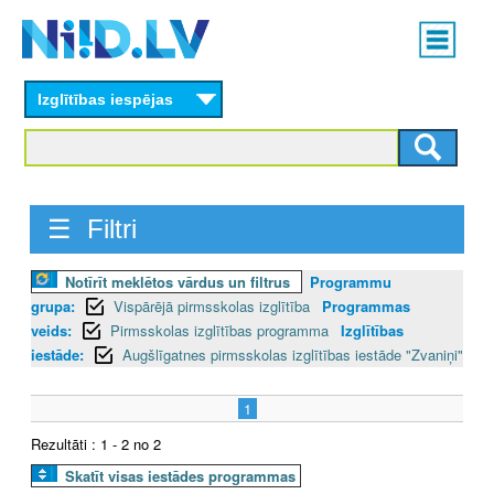
Skip
Main
to
menu
N
main
content
Izglītības iespējas
I
I
D
☰ Filtri
.
Notīrīt meklētos vārdus un filtrus
Programmu
L
grupa:
Vispārējā pirmsskolas izglītība
Programmas
V
veids:
Pirmsskolas izglītības programma
Izglītības
iestāde:
Augšlīgatnes pirmsskolas izglītības iestāde "Zvaniņi"
1
Rezultāti : 1 - 2 no 2
Skatīt visas iestādes programmas