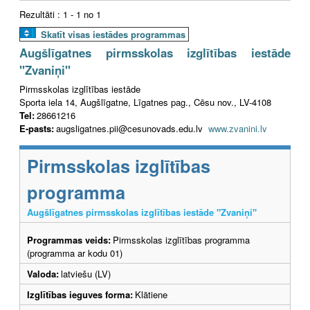
Rezultāti : 1 - 1 no 1
Skatīt visas iestādes programmas
Augšlīgatnes pirmsskolas izglītības iestāde
"Zvaniņi"
Pirmsskolas izglītības iestāde
Sporta iela 14, Augšlīgatne, Līgatnes pag., Cēsu nov., LV-4108
Tel:
28661216
E-pasts:
augsligatnes.pii@cesunovads.edu.lv
www.zvanini.lv
Pirmsskolas izglītības
programma
Augšlīgatnes pirmsskolas izglītības iestāde "Zvaniņi"
Programmas veids:
Pirmsskolas izglītības programma
(programma ar kodu 01)
Valoda:
latviešu (LV)
Izglītības ieguves forma:
Klātiene