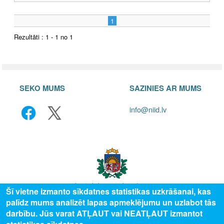
1
Rezultāti : 1 - 1 no 1
SEKO MUMS
SAZINIES AR MUMS
info@niid.lv
Šī vietne izmanto sīkdatnes statistikas uzkrāšanai, kas
palīdz mums analizēt lapas apmeklējumu un uzlabot tās
© 2025 Valsts izglītības attīstības aģentūra, publicētā satura visas tiesības
darbību. Jūs varat ATĻAUT vai NEATĻAUT izmantot
aizsargātas.