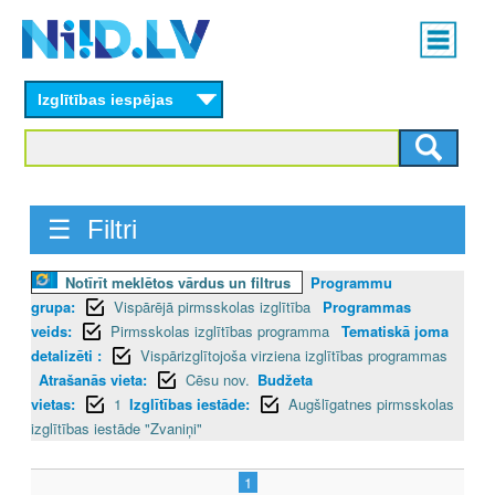
Skip
Main
to
menu
N
main
content
Izglītības iespējas
I
I
D
☰ Filtri
.
Notīrīt meklētos vārdus un filtrus
Programmu
L
grupa:
Vispārējā pirmsskolas izglītība
Programmas
V
veids:
Pirmsskolas izglītības programma
Tematiskā joma
detalizēti :
Vispārizglītojoša virziena izglītības programmas
Atrašanās vieta:
Cēsu nov.
Budžeta
vietas:
1
Izglītības iestāde:
Augšlīgatnes pirmsskolas
izglītības iestāde "Zvaniņi"
1