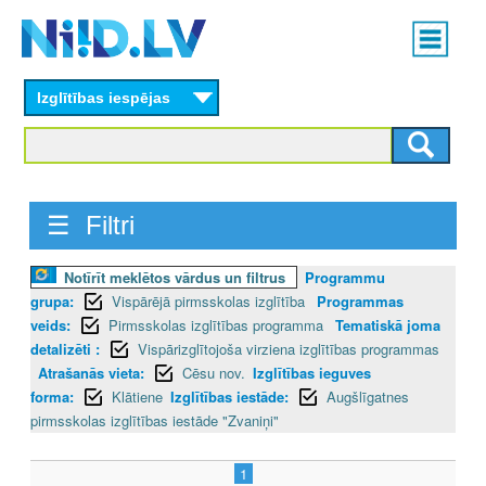
Skip
Main
to
menu
N
main
content
Izglītības iespējas
I
I
D
☰ Filtri
.
Notīrīt meklētos vārdus un filtrus
Programmu
L
grupa:
Vispārējā pirmsskolas izglītība
Programmas
V
veids:
Pirmsskolas izglītības programma
Tematiskā joma
detalizēti :
Vispārizglītojoša virziena izglītības programmas
Atrašanās vieta:
Cēsu nov.
Izglītības ieguves
forma:
Klātiene
Izglītības iestāde:
Augšlīgatnes
pirmsskolas izglītības iestāde "Zvaniņi"
1