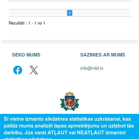
1
Rezultāti : 1 - 1 no 1
SEKO MUMS
SAZINIES AR MUMS
info@niid.lv
Šī vietne izmanto sīkdatnes statistikas uzkrāšanai, kas
palīdz mums analizēt lapas apmeklējumu un uzlabot tās
© 2025 Valsts izglītības attīstības aģentūra, publicētā satura visas tiesības
darbību. Jūs varat ATĻAUT vai NEATĻAUT izmantot
aizsargātas.