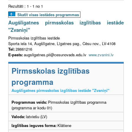
Rezultāti : 1 - 1 no 1
Skatīt visas iestādes programmas
Augšlīgatnes pirmsskolas izglītības iestāde
"Zvaniņi"
Pirmsskolas izglītības iestāde
Sporta iela 14, Augšlīgatne, Līgatnes pag., Cēsu nov., LV-4108
Tel:
28661216
E-pasts:
augsligatnes.pii@cesunovads.edu.lv
www.zvanini.lv
Pirmsskolas izglītības
programma
Augšlīgatnes pirmsskolas izglītības iestāde "Zvaniņi"
Programmas veids:
Pirmsskolas izglītības programma
(programma ar kodu 01)
Valoda:
latviešu (LV)
Izglītības ieguves forma:
Klātiene