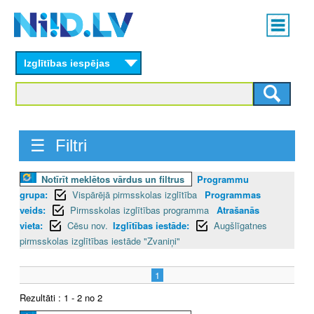
Skip
Main
to
menu
N
main
content
Izglītības iespējas
I
I
D
☰ Filtri
.
Notīrīt meklētos vārdus un filtrus
Programmu
L
grupa:
Vispārējā pirmsskolas izglītība
Programmas
V
veids:
Pirmsskolas izglītības programma
Atrašanās
vieta:
Cēsu nov.
Izglītības iestāde:
Augšlīgatnes
pirmsskolas izglītības iestāde "Zvaniņi"
1
Rezultāti : 1 - 2 no 2