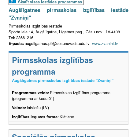
Skatīt visas iestādes programmas
Augšlīgatnes pirmsskolas izglītības iestāde
"Zvaniņi"
Pirmsskolas izglītības iestāde
Sporta iela 14, Augšlīgatne, Līgatnes pag., Cēsu nov., LV-4108
Tel:
28661216
E-pasts:
augsligatnes.pii@cesunovads.edu.lv
www.zvanini.lv
Pirmsskolas izglītības
programma
Augšlīgatnes pirmsskolas izglītības iestāde "Zvaniņi"
Programmas veids:
Pirmsskolas izglītības programma
(programma ar kodu 01)
Valoda:
latviešu (LV)
Izglītības ieguves forma:
Klātiene
Speciālās pirmsskolas