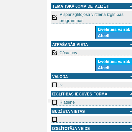
TEMATISKĀ JOMA DETALIZĒTI
Vispārizglītojoša virziena izglītības
programmas
Izvēlēties vairāk
Atcelt
ATRAŠANĀS VIETA
Cēsu nov.
Izvēlēties vairāk
Atcelt
VALODA
lv
IZGLĪTĪBAS IEGUVES FORMA
Klātiene
BUDŽETA VIETAS
SEKO MUMS
SAZINIE
info@niid.l
IZGLĪTOTĀJA VEIDS