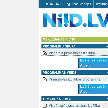
Uz sākumu
Izglītības iespējas
Izglītīb
N
I
MEKLĒŠANAS FILTRI
PROGRAMMU GRUPA
I
Vispārējā pirmsskolas izglītība
D
Izvēlēties vairāk
Atcelt
.
PROGRAMMAS VEIDS
L
Pirmsskolas izglītības programma
V
Izvēlēties vairāk
Atcelt
TEMATISKĀ JOMA
Vispārizglītojoša rakstura izglītība