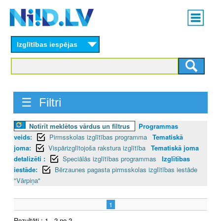
Skip
Main
to
menu
N
main
content
Izglītības iespējas
I
I
D
☰ Filtri
.
Notīrīt meklētos vārdus un filtrus
Programmas
L
veids:
Pirmsskolas izglītības programma
Tematiskā
V
joma:
Vispārizglītojoša rakstura izglītība
Tematiskā joma
detalizēti :
Speciālās izglītības programmas
Izglītības
iestāde:
Bērzaunes pagasta pirmsskolas izglītības iestāde
"Vārpiņa"
1
Rezultāti : 1 - 2 no 2