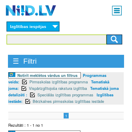
Skip
Main
to
menu
N
main
content
Izglītības iespējas
I
I
D
☰ Filtri
.
Notīrīt meklētos vārdus un filtrus
Programmas
L
veids:
Pirmsskolas izglītības programma
Tematiskā
V
joma:
Vispārizglītojoša rakstura izglītība
Tematiskā joma
detalizēti :
Speciālās izglītības programmas
Izglītības
iestāde:
Bērzkalnes pirmsskolas izglītības iestāde
1
Rezultāti : 1 - 1 no 1