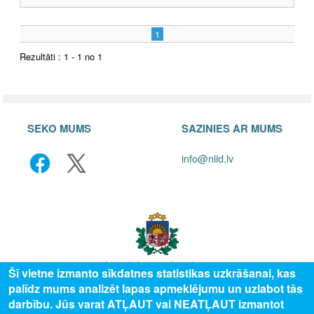
1
Rezultāti : 1 - 1 no 1
SEKO MUMS
SAZINIES AR MUMS
info@niid.lv
Šī vietne izmanto sīkdatnes statistikas uzkrāšanai, kas
palīdz mums analizēt lapas apmeklējumu un uzlabot tās
© 2025 Valsts izglītības attīstības aģentūra, publicētā satura visas tiesības
darbību. Jūs varat ATĻAUT vai NEATĻAUT izmantot