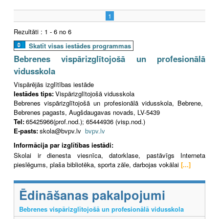
1
Rezultāti : 1 - 6 no 6
Skatīt visas iestādes programmas
Bebrenes vispārizglītojošā un profesionālā
vidusskola
Vispārējās izglītības iestāde
Iestādes tips:
Vispārizglītojošā vidusskola
Bebrenes vispārizglītojošā un profesionālā vidusskola, Bebrene,
Bebrenes pagasts, Augšdaugavas novads, LV-5439
Tel:
65425966(prof.nod.); 65444936 (visp.nod.)
E-pasts:
skola@bvpv.lv
bvpv.lv
Informācija par izglītības iestādi:
Skolai ir dienesta viesnīca, datorklase, pastāvīgs Interneta
pieslēgums, plaša bibliotēka, sporta zāle, darbojas vokālai
[...]
Ēdināšanas pakalpojumi
Bebrenes vispārizglītojošā un profesionālā vidusskola