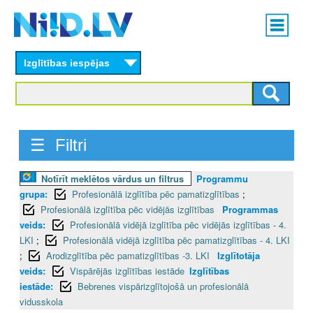
Skip
Main
to
menu
N
main
content
Izglītības iespējas
I
I
D
☰ Filtri
.
Notīrīt meklētos vārdus un filtrus
Programmu
L
grupa:
Profesionālā izglītība pēc pamatizglītības
;
V
Profesionālā izglītība pēc vidējās izglītības
Programmas
veids:
Profesionālā vidējā izglītība pēc vidējās izglītības - 4.
LKI
;
Profesionālā vidējā izglītība pēc pamatizglītības - 4. LKI
;
Arodizglītība pēc pamatizglītības -3. LKI
Izglītotāja
veids:
Vispārējās izglītības iestāde
Izglītības
iestāde:
Bebrenes vispārizglītojošā un profesionālā
vidusskola