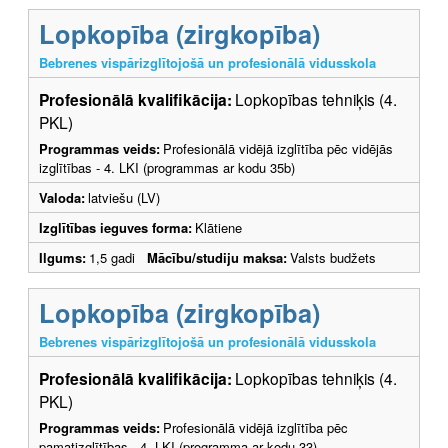
Lopkopība (zirgkopība)
Bebrenes vispārizglītojošā un profesionālā vidusskola
Profesionālā kvalifikācija:
Lopkopības tehniķis (4.
PKL)
Programmas veids:
Profesionālā vidējā izglītība pēc vidējās
izglītības - 4. LKI (programmas ar kodu 35b)
Valoda:
latviešu (LV)
Izglītības ieguves forma:
Klātiene
Ilgums:
1,5 gadi
Mācību/studiju maksa:
Valsts budžets
Lopkopība (zirgkopība)
Bebrenes vispārizglītojošā un profesionālā vidusskola
Profesionālā kvalifikācija:
Lopkopības tehniķis (4.
PKL)
Programmas veids:
Profesionālā vidējā izglītība pēc
pamatizglītības - 4. LKI (programma ar kodu 33)