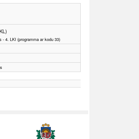
PKL)
as - 4. LKI (programma ar kodu 33)
ts