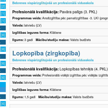
Bebrenes vispārizglītojošā un profesionālā vidusskola
[2]
Profesionālā kvalifikācija:
Pavāra palīgs (3. PKL)
[1]
Programmas veids:
Arodizglītība pēc pamatizglītības -3. LKI (pro
[1]
Valoda:
latviešu (LV)
Izglītības ieguves forma:
Klātiene
[6]
Ilgums:
3 gadi
Mācību/studiju maksa:
Valsts budžets
[6]
Lopkopība (zirgkopība)
Bebrenes vispārizglītojošā un profesionālā vidusskola
[6]
Profesionālā kvalifikācija:
Lopkopības tehniķis (4. PKL)
Programmas veids:
Profesionālā vidējā izglītība pēc vidējās izglī
[6]
Valoda:
latviešu (LV)
Izglītības ieguves forma:
Klātiene
Ilgums:
1,5 gadi
Mācību/studiju maksa:
Valsts budžets
[6]