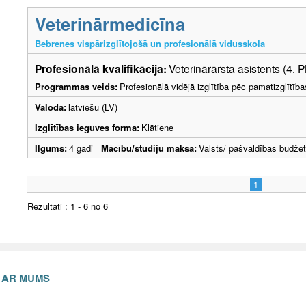
Veterinārmedicīna
Bebrenes vispārizglītojošā un profesionālā vidusskola
Profesionālā kvalifikācija:
Veterinārārsta asistents (4. 
Programmas veids:
Profesionālā vidējā izglītība pēc pamatizglītīb
Valoda:
latviešu (LV)
Izglītības ieguves forma:
Klātiene
Ilgums:
4 gadi
Mācību/studiju maksa:
Valsts/ pašvaldības budže
1
Rezultāti : 1 - 6 no 6
S AR MUMS