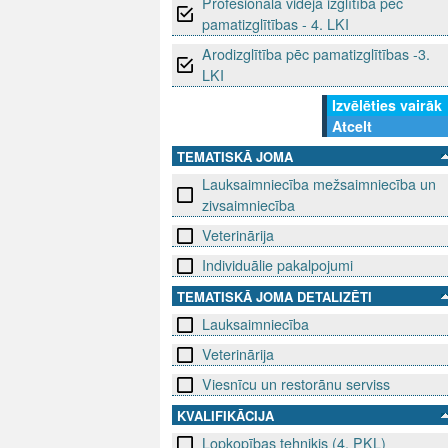
Profesionālā vidējā izglītība pēc
pamatizglītības - 4. LKI
Arodizglītība pēc pamatizglītības -3.
LKI
Izvēlēties vairāk
Atcelt
TEMATISKĀ JOMA
Lauksaimniecība mežsaimniecība un
zivsaimniecība
Veterinārija
Individuālie pakalpojumi
TEMATISKĀ JOMA DETALIZĒTI
Lauksaimniecība
Veterinārija
Viesnīcu un restorānu serviss
KVALIFIKĀCIJA
Lopkopības tehniķis (4. PKL)