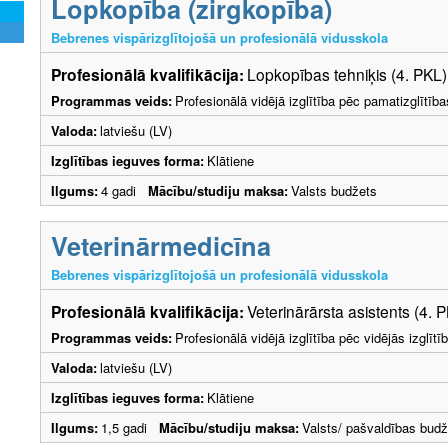
Lopkopība (zirgkopība)
Bebrenes vispārizglītojošā un profesionālā vidusskola
Profesionālā kvalifikācija:
Lopkopības tehniķis (4. PKL)
Programmas veids:
Profesionālā vidējā izglītība pēc pamatizglītīb
Valoda:
latviešu (LV)
Izglītības ieguves forma:
Klātiene
Ilgums:
4 gadi
Mācību/studiju maksa:
Valsts budžets
Veterinārmedicīna
Bebrenes vispārizglītojošā un profesionālā vidusskola
Profesionālā kvalifikācija:
Veterinārārsta asistents (4. 
Programmas veids:
Profesionālā vidējā izglītība pēc vidējās izglī
Valoda:
latviešu (LV)
Izglītības ieguves forma:
Klātiene
Ilgums:
1,5 gadi
Mācību/studiju maksa:
Valsts/ pašvaldības budž