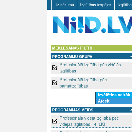
Uz sākumu
Izglītības iespējas
Izglītīb
N
I
MEKLĒŠANAS FILTRI
PROGRAMMU GRUPA
I
Profesionālā izglītība pēc vidējās
D
izglītības
Profesionālā izglītība pēc
.
pamatizglītības
L
Izvēlēties vairāk
Atcelt
V
PROGRAMMAS VEIDS
Profesionālā vidējā izglītība pēc
vidējās izglītības - 4. LKI