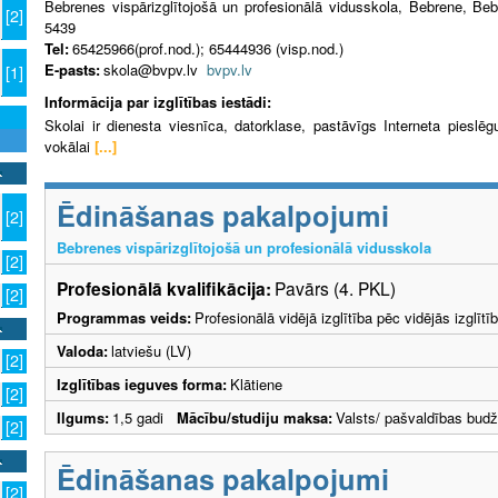
Bebrenes vispārizglītojošā un profesionālā vidusskola, Bebrene, B
[2]
5439
Tel:
65425966(prof.nod.); 65444936 (visp.nod.)
E-pasts:
skola@bvpv.lv
bvpv.lv
[1]
Informācija par izglītības iestādi:
Skolai ir dienesta viesnīca, datorklase, pastāvīgs Interneta pieslēg
vokālai
[...]
Ēdināšanas pakalpojumi
[2]
Bebrenes vispārizglītojošā un profesionālā vidusskola
[2]
Profesionālā kvalifikācija:
Pavārs (4. PKL)
[2]
Programmas veids:
Profesionālā vidējā izglītība pēc vidējās izglī
Valoda:
latviešu (LV)
[2]
Izglītības ieguves forma:
Klātiene
[2]
Ilgums:
1,5 gadi
Mācību/studiju maksa:
Valsts/ pašvaldības budž
[2]
Ēdināšanas pakalpojumi
[2]