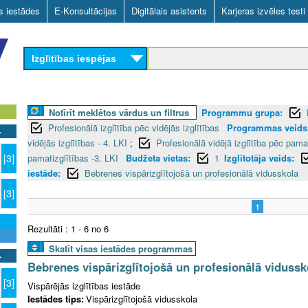
Skip
as iestādes
E-Konsultācijas
Digitālais asistents
Karjeras izvēles testi
to
main
Izglītības iespējas
content
Notīrīt meklētos vārdus un filtrus
Programmu grupa:
Profesionālā izglītība pēc vidējās izglītības
Programmas veids
vidējās izglītības - 4. LKI
;
Profesionālā vidējā izglītība pēc pama
pamatizglītības -3. LKI
Budžeta vietas:
1
Izglītotāja veids:
[3]
iestāde:
Bebrenes vispārizglītojošā un profesionālā vidusskola
[3]
1
Rezultāti : 1 - 6 no 6
Skatīt visas iestādes programmas
Bebrenes vispārizglītojošā un profesionālā vidussk
[3]
Vispārējās izglītības iestāde
Iestādes tips:
Vispārizglītojošā vidusskola