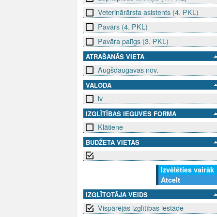
Veterinārārsta asistents (4. PKL)
Pavārs (4. PKL)
Pavāra palīgs (3. PKL)
ATRAŠANĀS VIETA
Augšdaugavas nov.
VALODA
lv
IZGLĪTĪBAS IEGUVES FORMA
Klātiene
BUDŽETA VIETAS
Izvēlēties vairāk
Atcelt
IZGLĪTOTĀJA VEIDS
Vispārējās izglītības iestāde