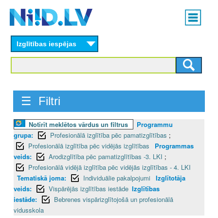
Skip
Main
to
menu
N
main
content
Izglītības iespējas
I
I
D
☰ Filtri
.
Notīrīt meklētos vārdus un filtrus
Programmu
L
grupa:
Profesionālā izglītība pēc pamatizglītības
;
V
Profesionālā izglītība pēc vidējās izglītības
Programmas
veids:
Arodizglītība pēc pamatizglītības -3. LKI
;
Profesionālā vidējā izglītība pēc vidējās izglītības - 4. LKI
Tematiskā joma:
Individuālie pakalpojumi
Izglītotāja
veids:
Vispārējās izglītības iestāde
Izglītības
iestāde:
Bebrenes vispārizglītojošā un profesionālā
vidusskola