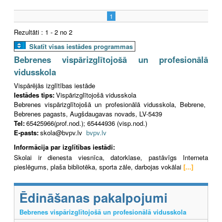
1
Rezultāti : 1 - 2 no 2
Skatīt visas iestādes programmas
Bebrenes vispārizglītojošā un profesionālā
vidusskola
Vispārējās izglītības iestāde
Iestādes tips:
Vispārizglītojošā vidusskola
Bebrenes vispārizglītojošā un profesionālā vidusskola, Bebrene,
Bebrenes pagasts, Augšdaugavas novads, LV-5439
Tel:
65425966(prof.nod.); 65444936 (visp.nod.)
E-pasts:
skola@bvpv.lv
bvpv.lv
Informācija par izglītības iestādi:
Skolai ir dienesta viesnīca, datorklase, pastāvīgs Interneta
pieslēgums, plaša bibliotēka, sporta zāle, darbojas vokālai
[...]
Ēdināšanas pakalpojumi
Bebrenes vispārizglītojošā un profesionālā vidusskola