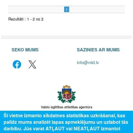
1
Rezultāti : 1 - 2 no 2
SEKO MUMS
SAZINIES AR MUMS
info@niid.lv
Šī vietne izmanto sīkdatnes statistikas uzkrāšanai, kas
palīdz mums analizēt lapas apmeklējumu un uzlabot tās
© 2025 Valsts izglītības attīstības aģentūra, publicētā satura visas tiesības
darbību. Jūs varat ATĻAUT vai NEATĻAUT izmantot
aizsargātas.