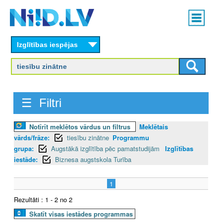
Skip
Main
to
menu
N
main
content
Izglītības iespējas
I
I
D
☰ Filtri
.
Notīrīt meklētos vārdus un filtrus
Meklētais
L
vārds/frāze:
tiesību zinātne
Programmu
V
grupa:
Augstākā izglītība pēc pamatstudijām
Izglītības
iestāde:
Biznesa augstskola Turība
1
Rezultāti : 1 - 2 no 2
Skatīt visas iestādes programmas