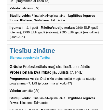
LKI (programma ar kodu 45)
Valoda:
latviešu (LV)
Studiju veids:
Pilna laika/Nepilna laika
Izglītības ieguves
forma:
Klātiene; Neklātiene; Tālmācība
Ilgums:
1 - 2,1 gadi
Mācību/studiju maksa:
2890 EUR gadā
(dienas); 2790 EUR gadā (vakara), 2590 EUR gadā (e-studijas)
(2026./27.)
Tiesību zinātne
Biznesa augstskola Turība
Grāds:
Profesionālais maģistrs tiesību zinātnēs
Profesionālā kvalifikācija:
Jurists (7. PKL)
Programmas veids:
Otrā cikla profesionālā maģistra studiju
programma - 7. LKI (programma ar kodu 47)
Valoda:
latviešu (LV)
Studiju veids:
Pilna laika/Nepilna laika
Izglītības ieguves
forma:
Klātiene; Tālmācība
Ilgums:
1,5 - 2 gadi
Mācību/studiju maksa:
2620 EUR gadā