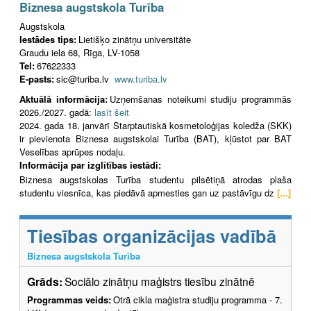
Biznesa augstskola Turība
Augstskola
Iestādes tips:
Lietišķo zinātņu universitāte
Graudu iela 68, Rīga, LV-1058
Tel:
67622333
E-pasts:
sic@turiba.lv
www.turiba.lv
Aktuālā informācija:
Uzņemšanas noteikumi studiju programmās
2026./2027. gadā:
lasīt šeit
2024. gada 18. janvārī Starptautiskā kosmetoloģijas koledža (SKK)
ir pievienota Biznesa augstskolai Turība (BAT), kļūstot par BAT
Veselības aprūpes nodaļu.
Informācija par izglītības iestādi:
Biznesa augstskolas Turība studentu pilsētiņā atrodas plaša
studentu viesnīca, kas piedāvā apmesties gan uz pastāvīgu dz
[...]
Tiesības organizācijas vadībā
Biznesa augstskola Turība
Grāds:
Sociālo zinātņu maģistrs tiesību zinātnē
Programmas veids:
Otrā cikla maģistra studiju programma - 7.