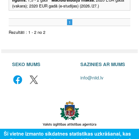
(vakara); 2320 EUR gadā (e-studijas) (2026./27.)
1
Rezultāti : 1 - 2 no 2
SEKO MUMS
SAZINIES AR MUMS
info@niid.lv
Šī vietne izmanto sīkdatnes statistikas uzkrāšanai, kas