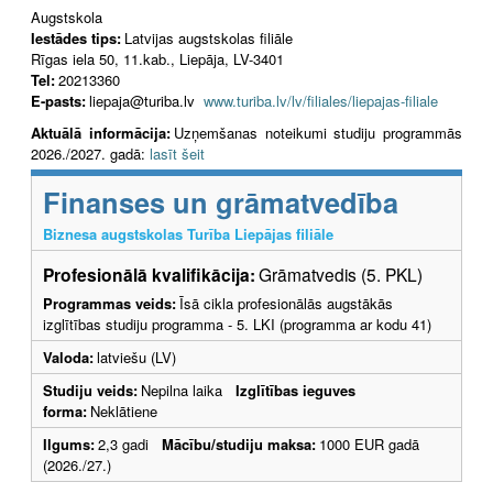
Augstskola
Iestādes tips:
Latvijas augstskolas filiāle
Rīgas iela 50, 11.kab., Liepāja, LV-3401
Tel:
20213360
E-pasts:
liepaja@turiba.lv
www.turiba.lv/lv/filiales/liepajas-filiale
Aktuālā informācija:
Uzņemšanas noteikumi studiju programmās
2026./2027. gadā:
lasīt šeit
Finanses un grāmatvedība
Biznesa augstskolas Turība Liepājas filiāle
Profesionālā kvalifikācija:
Grāmatvedis (5. PKL)
Programmas veids:
Īsā cikla profesionālās augstākās
izglītības studiju programma - 5. LKI (programma ar kodu 41)
Valoda:
latviešu (LV)
Studiju veids:
Nepilna laika
Izglītības ieguves
forma:
Neklātiene
Ilgums:
2,3 gadi
Mācību/studiju maksa:
1000 EUR gadā
(2026./27.)