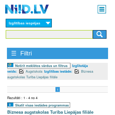
Skip
Main
to
menu
N
main
content
Izglītības iespējas
I
I
D
☰ Filtri
.
Notīrīt meklētos vārdus un filtrus
Izglītotāja
L
veids:
Augstskola
Izglītības iestāde:
Biznesa
V
augstskolas Turība Liepājas filiāle
1
Rezultāti : 1 - 4 no 4
Skatīt visas iestādes programmas
Biznesa augstskolas Turība Liepājas filiāle