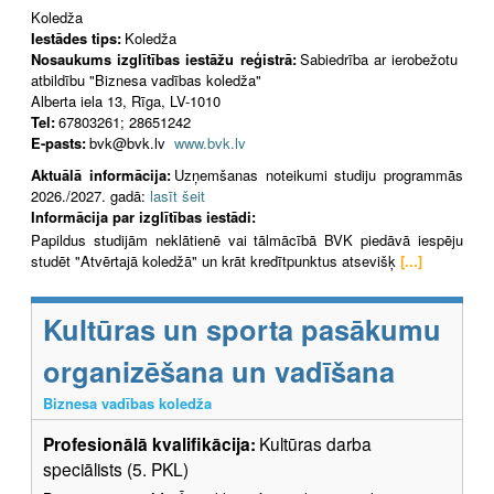
Koledža
Iestādes tips:
Koledža
Nosaukums izglītības iestāžu reģistrā:
Sabiedrība ar ierobežotu
atbildību "Biznesa vadības koledža"
Alberta iela 13, Rīga, LV-1010
Tel:
67803261; 28651242
E-pasts:
bvk@bvk.lv
www.bvk.lv
Aktuālā informācija:
Uzņemšanas noteikumi studiju programmās
2026./2027. gadā:
lasīt šeit
Informācija par izglītības iestādi:
Papildus studijām neklātienē vai tālmācībā BVK piedāvā iespēju
studēt "Atvērtajā koledžā" un krāt kredītpunktus atsevišķ
[...]
Kultūras un sporta pasākumu
organizēšana un vadīšana
Biznesa vadības koledža
Profesionālā kvalifikācija:
Kultūras darba
speciālists (5. PKL)