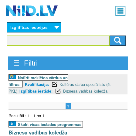
Skip
Main
to
menu
N
main
content
Izglītības iespējas
I
I
D
☰ Filtri
.
Notīrīt meklētos vārdus un
L
filtrus
Kvalifikācija:
Kultūras darba speciālists (5.
V
PKL)
Izglītības iestāde:
Biznesa vadības koledža
1
Rezultāti : 1 - 1 no 1
Skatīt visas iestādes programmas
Biznesa vadības koledža