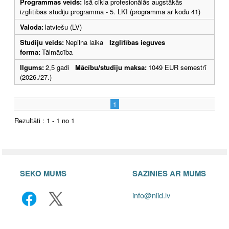
Programmas veids:
Īsā cikla profesionālās augstākās
izglītības studiju programma - 5. LKI (programma ar kodu 41)
Valoda:
latviešu (LV)
Studiju veids:
Nepilna laika
Izglītības ieguves
forma:
Tālmācība
Ilgums:
2,5 gadi
Mācību/studiju maksa:
1049 EUR semestrī
(2026./27.)
1
Rezultāti : 1 - 1 no 1
SEKO MUMS
SAZINIES AR MUMS
info@niid.lv