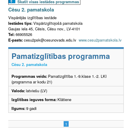
Skatīt visas iestādes programmas
Cēsu 2. pamatskola
Vispārējās izglītības iestāde
Iestādes tips:
Vispārizglītojošā pamatskola
Gaujas iela 45, Cēsis, Cēsu nov., LV-4101
Tel:
66905526
E-pasts:
cesu2psk@cesunovads.edu.lv
www.cesu2pamatskola.lv
Pamatizglītības programma
Cēsu 2. pamatskola
Programmas veids:
Pamatizglītība 1.-9.klase 1.-2. LKI
(programma ar kodu 21)
Valoda:
latviešu (LV)
Izglītības ieguves forma:
Klātiene
Ilgums:
9 gadi
1