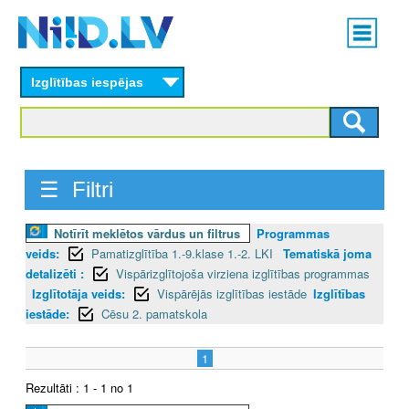
Skip
Main
to
menu
N
main
content
Izglītības iespējas
I
I
D
☰ Filtri
.
Notīrīt meklētos vārdus un filtrus
Programmas
L
veids:
Pamatizglītība 1.-9.klase 1.-2. LKI
Tematiskā joma
V
detalizēti :
Vispārizglītojoša virziena izglītības programmas
Izglītotāja veids:
Vispārējās izglītības iestāde
Izglītības
iestāde:
Cēsu 2. pamatskola
1
Rezultāti : 1 - 1 no 1