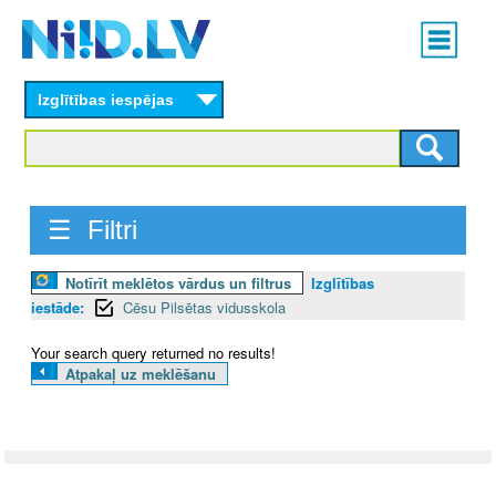
Skip
Main
to
menu
N
main
content
Izglītības iespējas
I
I
D
☰ Filtri
.
Notīrīt meklētos vārdus un filtrus
Izglītības
L
iestāde:
Cēsu Pilsētas vidusskola
V
Your search query returned no results!
Atpakaļ uz meklēšanu