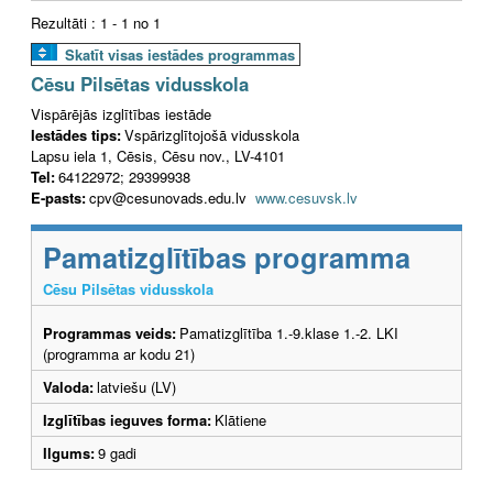
Rezultāti : 1 - 1 no 1
Skatīt visas iestādes programmas
Cēsu Pilsētas vidusskola
Vispārējās izglītības iestāde
Iestādes tips:
Vspārizglītojošā vidusskola
Lapsu iela 1, Cēsis, Cēsu nov., LV-4101
Tel:
64122972; 29399938
E-pasts:
cpv@cesunovads.edu.lv
www.cesuvsk.lv
Pamatizglītības programma
Cēsu Pilsētas vidusskola
Programmas veids:
Pamatizglītība 1.-9.klase 1.-2. LKI
(programma ar kodu 21)
Valoda:
latviešu (LV)
Izglītības ieguves forma:
Klātiene
Ilgums:
9 gadi