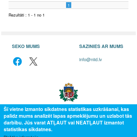
1
Rezultāti : 1 - 1 no 1
SEKO MUMS
SAZINIES AR MUMS
info@niid.lv
Šī vietne izmanto sīkdatnes statistikas uzkrāšanai, kas
palīdz mums analizēt lapas apmeklējumu un uzlabot tās
© 2025 Valsts izglītības attīstības aģentūra, publicētā satura visas tiesības
darbību. Jūs varat ATĻAUT vai NEATĻAUT izmantot
aizsargātas.
statistikas sīkdatnes.