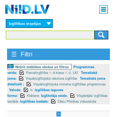
Skip
Main
to
menu
N
main
content
Izglītības iespējas
I
I
D
☰ Filtri
.
Notīrīt meklētos vārdus un filtrus
Programmas
L
veids:
Pamatizglītība 1.-9.klase 1.-2. LKI
Tematiskā
V
joma:
Vispārizglītojoša rakstura izglītība
Tematiskā joma
detalizēti :
Vispārizglītojoša virziena izglītības programmas
Valoda:
lv
Izglītības ieguves
forma:
Klātiene
Izglītotāja veids:
Vispārējās izglītības
iestāde
Izglītības iestāde:
Cēsu Pilsētas vidusskola
1