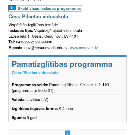
Skatīt visas iestādes programmas
Cēsu Pilsētas vidusskola
Vispārējās izglītības iestāde
Iestādes tips:
Vspārizglītojošā vidusskola
Lapsu iela 1, Cēsis, Cēsu nov., LV-4101
Tel:
64122972; 29399938
E-pasts:
cpv@cesunovads.edu.lv
www.cesuvsk.lv
Pamatizglītības programma
Cēsu Pilsētas vidusskola
Programmas veids:
Pamatizglītība 1.-9.klase 1.-2. LKI
(programma ar kodu 21)
Valoda:
latviešu (LV)
Izglītības ieguves forma:
Klātiene
Ilgums:
9 gadi
1