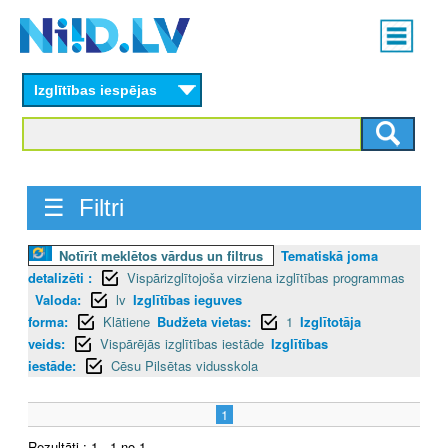
Skip
Main
to
menu
N
main
content
Izglītības iespējas
I
I
D
☰ Filtri
.
Notīrīt meklētos vārdus un filtrus
Tematiskā joma
L
detalizēti :
Vispārizglītojoša virziena izglītības programmas
V
Valoda:
lv
Izglītības ieguves
forma:
Klātiene
Budžeta vietas:
1
Izglītotāja
veids:
Vispārējās izglītības iestāde
Izglītības
iestāde:
Cēsu Pilsētas vidusskola
1
Rezultāti : 1 - 1 no 1