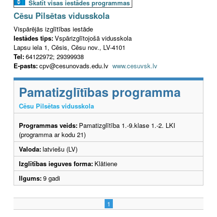
Skatīt visas iestādes programmas
Cēsu Pilsētas vidusskola
Vispārējās izglītības iestāde
Iestādes tips:
Vspārizglītojošā vidusskola
Lapsu iela 1, Cēsis, Cēsu nov., LV-4101
Tel:
64122972; 29399938
E-pasts:
cpv@cesunovads.edu.lv
www.cesuvsk.lv
Pamatizglītības programma
Cēsu Pilsētas vidusskola
Programmas veids:
Pamatizglītība 1.-9.klase 1.-2. LKI
(programma ar kodu 21)
Valoda:
latviešu (LV)
Izglītības ieguves forma:
Klātiene
Ilgums:
9 gadi
1