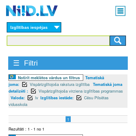
Skip
Main
to
menu
N
main
content
Izglītības iespējas
I
I
D
☰ Filtri
.
Notīrīt meklētos vārdus un filtrus
Tematiskā
L
joma:
Vispārizglītojoša rakstura izglītība
Tematiskā joma
V
detalizēti :
Vispārizglītojoša virziena izglītības programmas
Valoda:
lv
Izglītības iestāde:
Cēsu Pilsētas
vidusskola
1
Rezultāti : 1 - 1 no 1