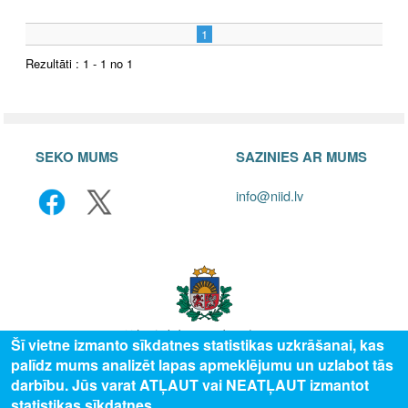
1
Rezultāti : 1 - 1 no 1
SEKO MUMS
SAZINIES AR MUMS
info@niid.lv
Šī vietne izmanto sīkdatnes statistikas uzkrāšanai, kas
palīdz mums analizēt lapas apmeklējumu un uzlabot tās
© 2025 Valsts izglītības attīstības aģentūra, publicētā satura visas tiesības
darbību. Jūs varat ATĻAUT vai NEATĻAUT izmantot
aizsargātas.
statistikas sīkdatnes.