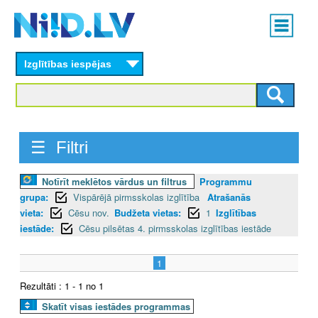
Skip
Main
to
menu
N
main
content
Izglītības iespējas
I
I
D
☰ Filtri
.
Notīrīt meklētos vārdus un filtrus
Programmu
L
grupa:
Vispārējā pirmsskolas izglītība
Atrašanās
V
vieta:
Cēsu nov.
Budžeta vietas:
1
Izglītības
iestāde:
Cēsu pilsētas 4. pirmsskolas izglītības iestāde
1
Rezultāti : 1 - 1 no 1
Skatīt visas iestādes programmas