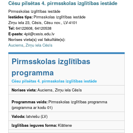
Cēsu pilsētas 4. pirmsskolas izglītības iestāde
Pirmsskolas izglītības iestāde
Iestādes tips:
Pirmsskolas izglītības iestāde
Zirņu iela 23, Cēsis, Cēsu nov., LV-4101
Tel:
64122608, 64120538
E-pasts:
4pii@cesis.edu.lv
Norises vieta(s) vai fakultāte(s):
Auciems
,
Zirņu iela Cēsīs
Pirmsskolas izglītības
programma
Cēsu pilsētas 4. pirmsskolas izglītības iestāde
Norises vieta:
Auciems, Zirņu iela Cēsīs
Programmas veids:
Pirmsskolas izglītības programma
(programma ar kodu 01)
Valoda:
latviešu (LV)
Izglītības ieguves forma:
Klātiene