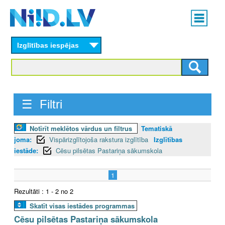
Skip
Main
to
menu
N
main
content
Izglītības iespējas
I
I
D
☰ Filtri
.
Notīrīt meklētos vārdus un filtrus
Tematiskā
L
joma:
Vispārizglītojoša rakstura izglītība
Izglītības
V
iestāde:
Cēsu pilsētas Pastariņa sākumskola
1
Rezultāti : 1 - 2 no 2
Skatīt visas iestādes programmas
Cēsu pilsētas Pastariņa sākumskola