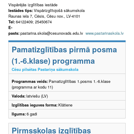
Vispārējās izglītības iestāde
Iestādes tips:
Vispārizglītojošā sākumskola
Raunas iela 7, Cēsis, Cēsu nov., LV-4101
Tel:
64122409; 25450674
E-
pasts:
pastarina.skola@cesunovads.edu.lv
www.pastarinaskola.lv
Pamatizglītības pirmā posma
(1.-6.klase) programma
Cēsu pilsētas Pastariņa sākumskola
Programmas veids:
Pamatizglītības 1.posms 1.-6.klase
(programma ar kodu 11)
Valoda:
latviešu (LV)
Izglītības ieguves forma:
Klātiene
Ilgums:
6 gadi
Pirmsskolas izglītības