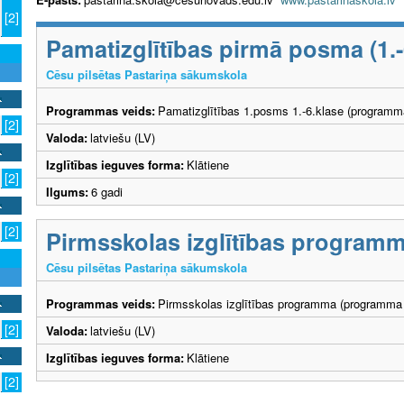
[2]
Pamatizglītības pirmā posma (1.
Cēsu pilsētas Pastariņa sākumskola
Programmas veids:
Pamatizglītības 1.posms 1.-6.klase (programm
[2]
Valoda:
latviešu (LV)
Izglītības ieguves forma:
Klātiene
[2]
Ilgums:
6 gadi
[2]
Pirmsskolas izglītības program
Cēsu pilsētas Pastariņa sākumskola
Programmas veids:
Pirmsskolas izglītības programma (programma 
[2]
Valoda:
latviešu (LV)
Izglītības ieguves forma:
Klātiene
[2]