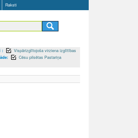
Raksti
 :
Vispārizglītojoša virziena izglītības
tāde:
Cēsu pilsētas Pastariņa