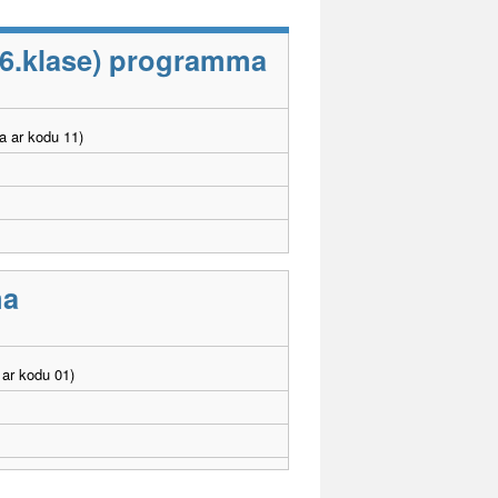
-6.klase) programma
a ar kodu 11)
ma
ar kodu 01)