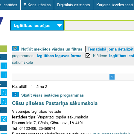
Skip
as iestādes
E-Konsultācijas
Digitālais asistents
Karjeras izvēles testi
to
main
Izglītības iespējas
content
Notīrīt meklētos vārdus un filtrus
Tematiskā joma detalizēti
programmas
Izglītības ieguves forma:
Klātiene
Izglītības ies
sākumskola
[1]
[1]
1
Rezultāti : 1 - 2 no 2
[1]
Skatīt visas iestādes programmas
[1]
Cēsu pilsētas Pastariņa sākumskola
Vispārējās izglītības iestāde
Iestādes tips:
Vispārizglītojošā sākumskola
[2]
Raunas iela 7, Cēsis, Cēsu nov., LV-4101
Tel:
64122409; 25450674
E-pasts:
pastarina.skola@cesunovads.edu.lv
www.pastarinaskola.lv