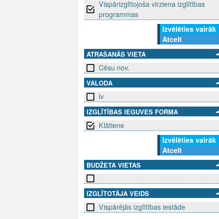
Vispārizglītojoša virziena izglītības
programmas
Izvēlēties vairāk
Atcelt
ATRAŠANĀS VIETA
Cēsu nov.
VALODA
lv
IZGLĪTĪBAS IEGUVES FORMA
Klātiene
Izvēlēties vairāk
Atcelt
BUDŽETA VIETAS
IZGLĪTOTĀJA VEIDS
Vispārējās izglītības iestāde