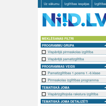
Uz sākumu
Izglītības iespējas
Izglītīb
N
I
MEKLĒŠANAS FILTRI
PROGRAMMU GRUPA
I
Vispārējā pirmsskolas izglītība
D
Vispārējā pamatizglītība
.
PROGRAMMAS VEIDS
Pamatizglītības 1.posms 1.-6.klase
L
Pirmsskolas izglītības programma
V
TEMATISKĀ JOMA
Vispārizglītojoša rakstura izglītība
TEMATISKĀ JOMA DETALIZĒTI