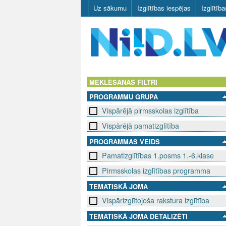
Uz sākumu
Izglītības iespējas
Izglītīb
N
I
MEKLĒŠANAS FILTRI
PROGRAMMU GRUPA
I
Vispārējā pirmsskolas izglītība
D
Vispārējā pamatizglītība
.
PROGRAMMAS VEIDS
Pamatizglītības 1.posms 1.-6.klase
L
Pirmsskolas izglītības programma
V
TEMATISKĀ JOMA
Vispārizglītojoša rakstura izglītība
TEMATISKĀ JOMA DETALIZĒTI