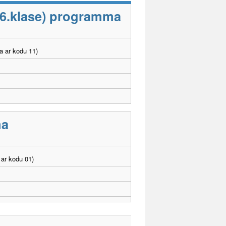
-6.klase) programma
a ar kodu 11)
ma
ar kodu 01)