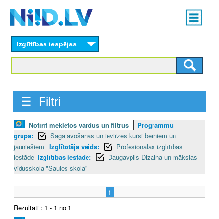
Skip
Main
to
menu
N
main
content
Izglītības iespējas
I
I
D
☰ Filtri
.
Notīrīt meklētos vārdus un filtrus
Programmu
L
grupa:
Sagatavošanās un ievirzes kursi bērniem un
V
jauniešiem
Izglītotāja veids:
Profesionālās izglītības
iestāde
Izglītības iestāde:
Daugavpils Dizaina un mākslas
vidusskola "Saules skola"
1
Rezultāti : 1 - 1 no 1