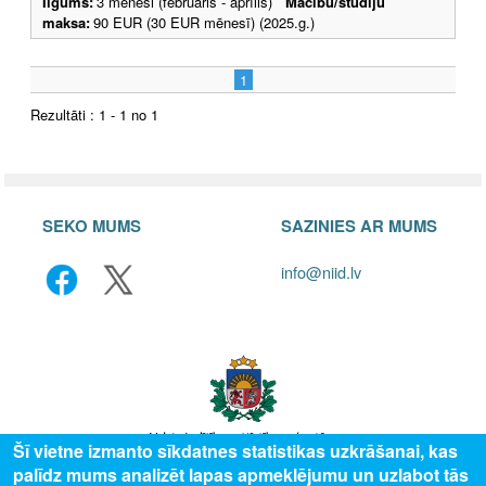
Ilgums:
3 mēneši (februāris - aprīlis)
Mācību/studiju
maksa:
90 EUR (30 EUR mēnesī) (2025.g.)
1
Rezultāti : 1 - 1 no 1
SEKO MUMS
SAZINIES AR MUMS
info@niid.lv
Šī vietne izmanto sīkdatnes statistikas uzkrāšanai, kas
palīdz mums analizēt lapas apmeklējumu un uzlabot tās