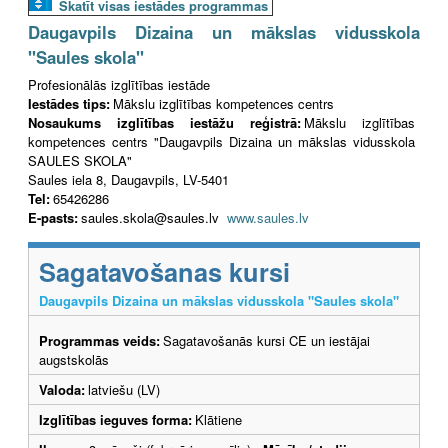
Skatīt visas iestādes programmas
Daugavpils Dizaina un mākslas vidusskola
"Saules skola"
Profesionālās izglītības iestāde
Iestādes tips:
Mākslu izglītības kompetences centrs
Nosaukums izglītības iestāžu reģistrā:
Mākslu izglītības
kompetences centrs "Daugavpils Dizaina un mākslas vidusskola
SAULES SKOLA"
Saules iela 8, Daugavpils, LV-5401
Tel:
65426286
E-pasts:
saules.skola@saules.lv
www.saules.lv
Sagatavošanas kursi
Daugavpils Dizaina un mākslas vidusskola "Saules skola"
Programmas veids:
Sagatavošanās kursi CE un iestājai
augstskolās
Valoda:
latviešu (LV)
Izglītības ieguves forma:
Klātiene