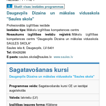
Skatīt visas iestādes programmas
Daugavpils Dizaina un mākslas vidusskola
"Saules skola"
Profesionālās izglītības iestāde
Iestādes tips:
Mākslu izglītības kompetences centrs
Nosaukums izglītības iestāžu reģistrā:
Mākslu izglītības
kompetences centrs "Daugavpils Dizaina un mākslas vidusskola
SAULES SKOLA"
Saules iela 8, Daugavpils, LV-5401
Tel:
65426286
E-pasts:
saules.skola@saules.lv
www.saules.lv
Sagatavošanas kursi
Daugavpils Dizaina un mākslas vidusskola "Saules skola"
Programmas veids:
Sagatavošanās kursi CE un iestājai
augstskolās
Valoda:
latviešu (LV)
Izglītības ieguves forma:
Klātiene