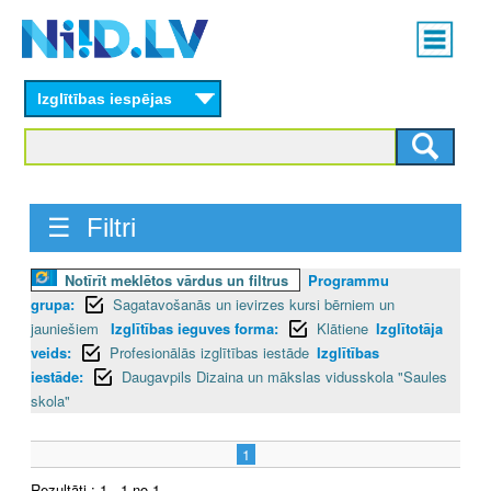
Skip
Main
to
menu
N
main
content
Izglītības iespējas
I
I
D
☰ Filtri
.
Notīrīt meklētos vārdus un filtrus
Programmu
L
grupa:
Sagatavošanās un ievirzes kursi bērniem un
V
jauniešiem
Izglītības ieguves forma:
Klātiene
Izglītotāja
veids:
Profesionālās izglītības iestāde
Izglītības
iestāde:
Daugavpils Dizaina un mākslas vidusskola "Saules
skola"
1
Rezultāti : 1 - 1 no 1