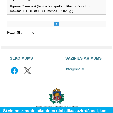
Ilgums:
3 mēneši (februāris - aprīlis)
Mācību/studiju
maksa:
90 EUR (30 EUR mēnesī) (2025.g.)
1
Rezultāti : 1 - 1 no 1
SEKO MUMS
SAZINIES AR MUMS
info@niid.lv
Šī vietne izmanto sīkdatnes statistikas uzkrāšanai, kas