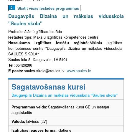
Skatīt visas iestādes programmas
Daugavpils Dizaina un mākslas vidusskola
"Saules skola"
Profesionālās izglītības iestāde
Iestādes tips:
Mākslu izglītības kompetences centrs
Nosaukums izglītības iestāžu reģistrā:
Mākslu izglītības
kompetences centrs "Daugavpils Dizaina un mākslas vidusskola
SAULES SKOLA"
Saules iela 8, Daugavpils, LV-5401
Tel:
65426286
E-pasts:
saules.skola@saules.lv
www.saules.lv
Sagatavošanas kursi
Daugavpils Dizaina un mākslas vidusskola "Saules skola"
Programmas veids:
Sagatavošanās kursi CE un iestājai
augstskolās
Valoda:
latviešu (LV)
Izglītības ieguves forma:
Klātiene