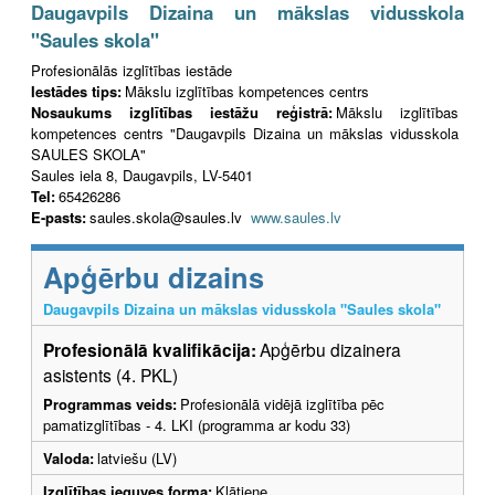
Daugavpils Dizaina un mākslas vidusskola
"Saules skola"
Profesionālās izglītības iestāde
Iestādes tips:
Mākslu izglītības kompetences centrs
Nosaukums izglītības iestāžu reģistrā:
Mākslu izglītības
kompetences centrs "Daugavpils Dizaina un mākslas vidusskola
SAULES SKOLA"
Saules iela 8, Daugavpils, LV-5401
Tel:
65426286
E-pasts:
saules.skola@saules.lv
www.saules.lv
Apģērbu dizains
Daugavpils Dizaina un mākslas vidusskola "Saules skola"
Profesionālā kvalifikācija:
Apģērbu dizainera
asistents (4. PKL)
Programmas veids:
Profesionālā vidējā izglītība pēc
pamatizglītības - 4. LKI (programma ar kodu 33)
Valoda:
latviešu (LV)
Izglītības ieguves forma:
Klātiene