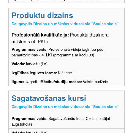
Produktu dizains
Daugavpils Dizaina un mākslas vidusskola "Saules skola"
Profesionālā kvalifikācija:
Produktu dizainera
asistents (4. PKL)
Programmas veids:
Profesionālā vidējā izglītība pēc
pamatizglītības - 4. LKI (programma ar kodu 33)
Valoda:
latviešu (LV)
Izglītības ieguves forma:
Klātiene
Ilgums:
4 gadi
Mācību/studiju maksa:
Valsts budžets
Sagatavošanas kursi
Daugavpils Dizaina un mākslas vidusskola "Saules skola"
Programmas veids:
Sagatavošanās kursi CE un iestājai
augstskolās
Valoda:
latviešu (LV)