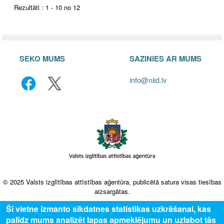
Rezultāti : 1 - 10 no 12
SEKO MUMS
SAZINIES AR MUMS
info@niid.lv
© 2025 Valsts izglītības attīstības aģentūra, publicētā satura visas tiesības
aizsargātas.
Šī vietne izmanto sīkdatnes statistikas uzkrāšanai, kas
palīdz mums analizēt lapas apmeklējumu un uzlabot tās