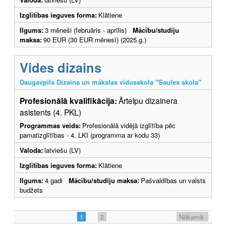
Izglītības ieguves forma:
Klātiene
Ilgums:
3 mēneši (februāris - aprīlis)
Mācību/studiju
maksa:
90 EUR (30 EUR mēnesī) (2025.g.)
Vides dizains
Daugavpils Dizaina un mākslas vidusskola "Saules skola"
Profesionālā kvalifikācija:
Ārtelpu dizainera
asistents (4. PKL)
Programmas veids:
Profesionālā vidējā izglītība pēc
pamatizglītības - 4. LKI (programma ar kodu 33)
Valoda:
latviešu (LV)
Izglītības ieguves forma:
Klātiene
Ilgums:
4 gadi
Mācību/studiju maksa:
Pašvaldības un valsts
budžets
1
2
Nākamā