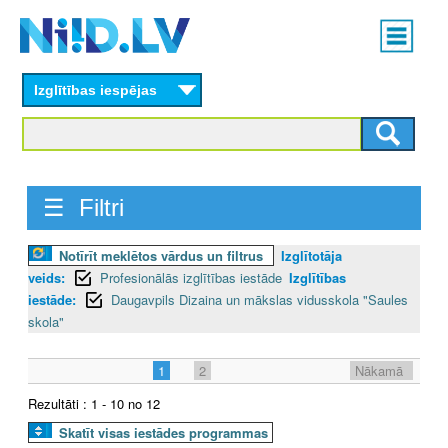
Skip
Main
to
menu
N
main
content
Izglītības iespējas
I
I
D
☰ Filtri
.
Notīrīt meklētos vārdus un filtrus
Izglītotāja
L
veids:
Profesionālās izglītības iestāde
Izglītības
V
iestāde:
Daugavpils Dizaina un mākslas vidusskola "Saules
skola"
1
2
Nākamā
Rezultāti : 1 - 10 no 12
Skatīt visas iestādes programmas