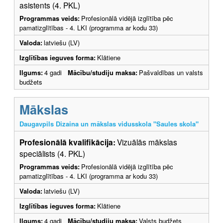
asistents (4. PKL)
Programmas veids:
Profesionālā vidējā izglītība pēc
pamatizglītības - 4. LKI (programma ar kodu 33)
Valoda:
latviešu (LV)
Izglītības ieguves forma:
Klātiene
Ilgums:
4 gadi
Mācību/studiju maksa:
Pašvaldības un valsts
budžets
Mākslas
Daugavpils Dizaina un mākslas vidusskola "Saules skola"
Profesionālā kvalifikācija:
Vizuālās mākslas
speciālists (4. PKL)
Programmas veids:
Profesionālā vidējā izglītība pēc
pamatizglītības - 4. LKI (programma ar kodu 33)
Valoda:
latviešu (LV)
Izglītības ieguves forma:
Klātiene
Ilgums:
4 gadi
Mācību/studiju maksa:
Valsts budžets