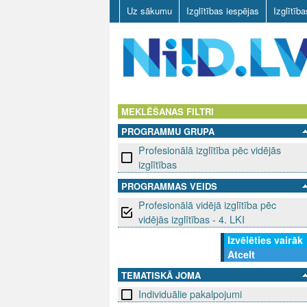
Uz sākumu
Izglītības iespējas
Izglītīb
N
I
MEKLĒŠANAS FILTRI
PROGRAMMU GRUPA
I
Profesionālā izglītība pēc vidējās
D
izglītības
PROGRAMMAS VEIDS
.
Profesionālā vidējā izglītība pēc
L
vidējās izglītības - 4. LKI
Izvēlēties vairāk
V
Atcelt
TEMATISKĀ JOMA
Individuālie pakalpojumi