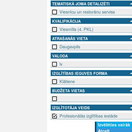
TEMATISKĀ JOMA DETALIZĒTI
Viesnīcu un restorānu serviss
KVALIFIKĀCIJA
Viesmīlis (4. PKL)
ATRAŠANĀS VIETA
Daugavpils
VALODA
lv
IZGLĪTĪBAS IEGUVES FORMA
Klātiene
BUDŽETA VIETAS
IZGLĪTOTĀJA VEIDS
Profesionālās izglītības iestāde
Izvēlēties vairāk
Atcelt