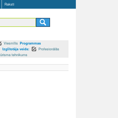
Raksti
Viesmīlis
Programmas
I
Izglītotāja veids:
Profesionālās
 tūrisma tehnikums