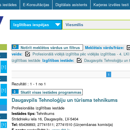
Skip
as iestādes
E-Konsultācijas
Digitālais asistents
Karjeras izvēles testi
to
main
Izglītības iespējas
content
Notīrīt meklētos vārdus un filtrus
Meklētais vārds/frāze:
veids:
Profesionālā vidējā izglītība pēc vidējās izglītības - 4. LK
izglītības iestāde
Izglītības iestāde:
Daugavpils Tehnoloģiju un
[1]
1
Rezultāti : 1 - 1 no 1
[1]
Skatīt visas iestādes programmas
Daugavpils Tehnoloģiju un tūrisma tehnikums
Profesionālās izglītības iestāde
Iestādes tips:
Tehnikums
Strādnieku iela 16, Daugavpils, LV-5404
Tel:
65436893; 27741511; 27741510 (Uzņemšanas komisija)
[1]
E-pasts:
pasts@dttt.lv
www.dttt.lv