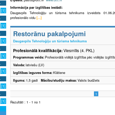
Informācija par izglītības iestādi:
[1]
Daugavpils Tehnoloģiju un tūrisma tehnikums izveidots 01.06.20
profesionālo vidu
[...]
[1]
Restorānu pakalpojumi
[1]
Daugavpils Tehnoloģiju un tūrisma tehnikums
Profesionālā kvalifikācija:
Viesmīlis (4. PKL)
[1]
Programmas veids:
Profesionālā vidējā izglītība pēc vidējās izglī
Valoda:
latviešu (LV)
[1]
Izglītības ieguves forma:
Klātiene
Ilgums:
1,5 gadi
Mācību/studiju maksa:
Valsts budžets
[1]
1
[1]
Rezultāti : 1 - 1 no 1