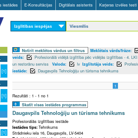
Skip
as iestādes
E-Konsultācijas
Digitālais asistents
Karjeras izvēles testi
to
main
Izglītības iespējas
content
Notīrīt meklētos vārdus un filtrus
Meklētais vārds/frāze:
veids:
Profesionālā vidējā izglītība pēc vidējās izglītības - 4. LK
un restorānu serviss
Valoda:
lv
Izglītotāja veids:
Profesi
iestāde:
Daugavpils Tehnoloģiju un tūrisma tehnikums
[1]
1
[1]
Rezultāti : 1 - 1 no 1
Skatīt visas iestādes programmas
Daugavpils Tehnoloģiju un tūrisma tehnikums
Profesionālās izglītības iestāde
Iestādes tips:
Tehnikums
[1]
Strādnieku iela 16, Daugavpils, LV-5404