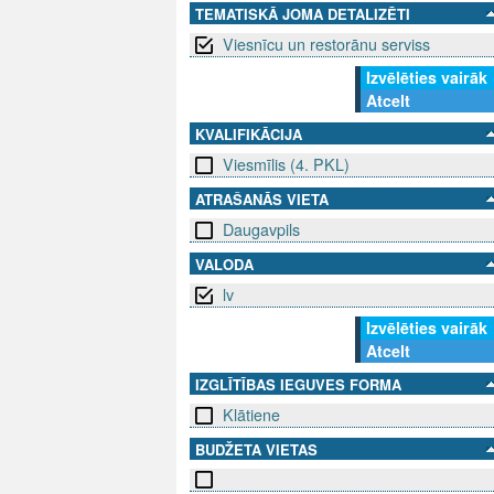
TEMATISKĀ JOMA DETALIZĒTI
Viesnīcu un restorānu serviss
Izvēlēties vairāk
Atcelt
KVALIFIKĀCIJA
Viesmīlis (4. PKL)
ATRAŠANĀS VIETA
Daugavpils
VALODA
lv
Izvēlēties vairāk
Atcelt
IZGLĪTĪBAS IEGUVES FORMA
Klātiene
BUDŽETA VIETAS