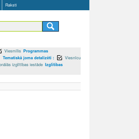
Raksti
Viesmīlis
Programmas
I
Tematiskā joma detalizēti :
Viesnīcu
onālās izglītības iestāde
Izglītības