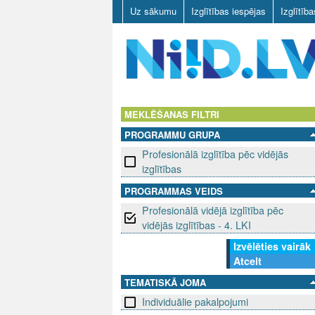
Uz sākumu
Izglītības iespējas
Izglītīb
N
I
MEKLĒŠANAS FILTRI
PROGRAMMU GRUPA
I
Profesionālā izglītība pēc vidējās
D
izglītības
PROGRAMMAS VEIDS
.
Profesionālā vidējā izglītība pēc
L
vidējās izglītības - 4. LKI
Izvēlēties vairāk
V
Atcelt
TEMATISKĀ JOMA
Individuālie pakalpojumi