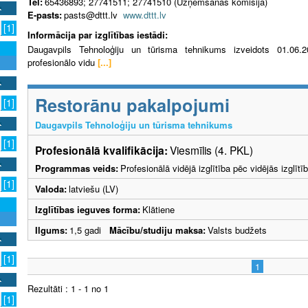
Tel:
65436893; 27741511; 27741510 (Uzņemšanas komisija)
E-pasts:
pasts@dttt.lv
www.dttt.lv
[1]
Informācija par izglītības iestādi:
Daugavpils Tehnoloģiju un tūrisma tehnikums izveidots 01.06.20
profesionālo vidu
[...]
Restorānu pakalpojumi
[1]
Daugavpils Tehnoloģiju un tūrisma tehnikums
[1]
Profesionālā kvalifikācija:
Viesmīlis (4. PKL)
Programmas veids:
Profesionālā vidējā izglītība pēc vidējās izglī
[1]
Valoda:
latviešu (LV)
Izglītības ieguves forma:
Klātiene
Ilgums:
1,5 gadi
Mācību/studiju maksa:
Valsts budžets
[1]
1
Rezultāti : 1 - 1 no 1
[1]