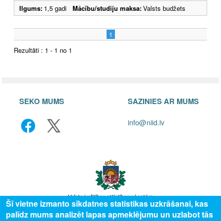
Ilgums:
1,5 gadi
Mācību/studiju maksa:
Valsts budžets
1
Rezultāti : 1 - 1 no 1
SEKO MUMS
SAZINIES AR MUMS
info@niid.lv
Šī vietne izmanto sīkdatnes statistikas uzkrāšanai, kas
palīdz mums analizēt lapas apmeklējumu un uzlabot tās