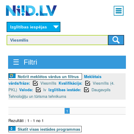
Skip
Main
to
menu
N
main
content
Izglītības iespējas
I
I
D
☰ Filtri
.
Notīrīt meklētos vārdus un filtrus
Meklētais
L
vārds/frāze:
Viesmīlis
Kvalifikācija:
Viesmīlis (4.
V
PKL)
Valoda:
lv
Izglītības iestāde:
Daugavpils
Tehnoloģiju un tūrisma tehnikums
1
Rezultāti : 1 - 1 no 1
Skatīt visas iestādes programmas