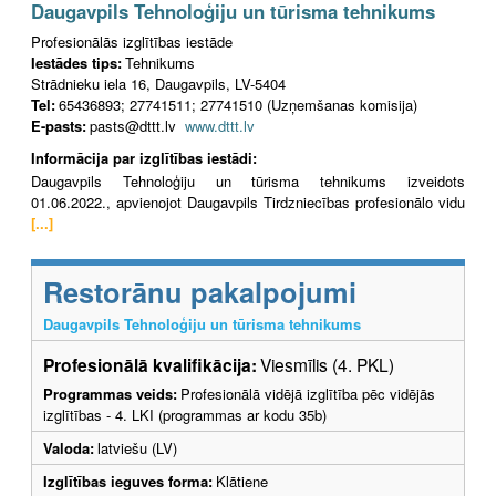
Daugavpils Tehnoloģiju un tūrisma tehnikums
Profesionālās izglītības iestāde
Iestādes tips:
Tehnikums
Strādnieku iela 16, Daugavpils, LV-5404
Tel:
65436893; 27741511; 27741510 (Uzņemšanas komisija)
E-pasts:
pasts@dttt.lv
www.dttt.lv
Informācija par izglītības iestādi:
Daugavpils Tehnoloģiju un tūrisma tehnikums izveidots
01.06.2022., apvienojot Daugavpils Tirdzniecības profesionālo vidu
[...]
Restorānu pakalpojumi
Daugavpils Tehnoloģiju un tūrisma tehnikums
Profesionālā kvalifikācija:
Viesmīlis (4. PKL)
Programmas veids:
Profesionālā vidējā izglītība pēc vidējās
izglītības - 4. LKI (programmas ar kodu 35b)
Valoda:
latviešu (LV)
Izglītības ieguves forma:
Klātiene