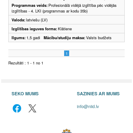
Programmas veids:
Profesionālā vidējā izglītība pēc vidējās
izglītības - 4. LKI (programmas ar kodu 35b)
Valoda:
latviešu (LV)
Izglītības ieguves forma:
Klātiene
Ilgums:
1,5 gadi
Mācību/studiju maksa:
Valsts budžets
1
Rezultāti : 1 - 1 no 1
SEKO MUMS
SAZINIES AR MUMS
info@niid.lv