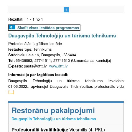
1
Rezultāti : 1 - 1 no 1
Skatīt visas iestādes programmas
Daugavpils Tehnoloģiju un tūrisma tehnikums
Profesionālās izglītības iestāde
Iestādes tips:
Tehnikums
Strādnieku iela 16, Daugavpils, LV-5404
Tel:
65436893; 27741511; 27741510 (Uzņemšanas komisija)
E-pasts:
pasts@dttt.lv
www.dttt.lv
Informācija par izglītības iestādi:
Daugavpils Tehnoloģiju un tūrisma tehnikums izveidots
01.06.2022., apvienojot Daugavpils Tirdzniecības profesionālo vidu
[...]
Restorānu pakalpojumi
Daugavpils Tehnoloģiju un tūrisma tehnikums
Profesionālā kvalifikācija:
Viesmīlis (4. PKL)