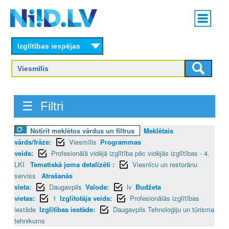
Skip
Main
to
menu
N
main
content
Izglītības iespējas
I
I
D
☰ Filtri
.
Notīrīt meklētos vārdus un filtrus
Meklētais
L
vārds/frāze:
Viesmīlis
Programmas
V
veids:
Profesionālā vidējā izglītība pēc vidējās izglītības - 4.
LKI
Tematiskā joma detalizēti :
Viesnīcu un restorānu
serviss
Atrašanās
vieta:
Daugavpils
Valoda:
lv
Budžeta
vietas:
1
Izglītotāja veids:
Profesionālās izglītības
iestāde
Izglītības iestāde:
Daugavpils Tehnoloģiju un tūrisma
tehnikums