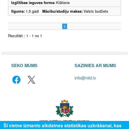
Izglītības ieguves forma:
Klātiene
Ilgums:
1,5 gadi
Mācību/studiju maksa:
Valsts budžets
1
Rezultāti : 1 - 1 no 1
SEKO MUMS
SAZINIES AR MUMS
info@niid.lv
Šī vietne izmanto sīkdatnes statistikas uzkrāšanai, kas