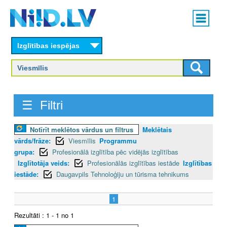
Skip
Main
to
menu
N
main
content
Izglītības iespējas
I
I
D
☰ Filtri
.
Notīrīt meklētos vārdus un filtrus
Meklētais
L
vārds/frāze:
Viesmīlis
Programmu
V
grupa:
Profesionālā izglītība pēc vidējās izglītības
Izglītotāja veids:
Profesionālās izglītības iestāde
Izglītības
iestāde:
Daugavpils Tehnoloģiju un tūrisma tehnikums
1
Rezultāti : 1 - 1 no 1