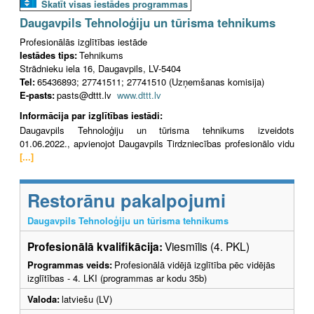
Skatīt visas iestādes programmas
Daugavpils Tehnoloģiju un tūrisma tehnikums
Profesionālās izglītības iestāde
Iestādes tips:
Tehnikums
Strādnieku iela 16, Daugavpils, LV-5404
Tel:
65436893; 27741511; 27741510 (Uzņemšanas komisija)
E-pasts:
pasts@dttt.lv
www.dttt.lv
Informācija par izglītības iestādi:
Daugavpils Tehnoloģiju un tūrisma tehnikums izveidots
01.06.2022., apvienojot Daugavpils Tirdzniecības profesionālo vidu
[...]
Restorānu pakalpojumi
Daugavpils Tehnoloģiju un tūrisma tehnikums
Profesionālā kvalifikācija:
Viesmīlis (4. PKL)
Programmas veids:
Profesionālā vidējā izglītība pēc vidējās
izglītības - 4. LKI (programmas ar kodu 35b)
Valoda:
latviešu (LV)