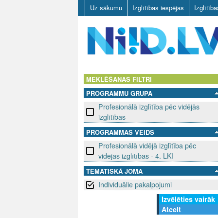
Uz sākumu
Izglītības iespējas
Izglītīb
N
I
MEKLĒŠANAS FILTRI
PROGRAMMU GRUPA
I
Profesionālā izglītība pēc vidējās
D
izglītības
PROGRAMMAS VEIDS
.
Profesionālā vidējā izglītība pēc
L
vidējās izglītības - 4. LKI
TEMATISKĀ JOMA
V
Individuālie pakalpojumi
Izvēlēties vairāk
Atcelt