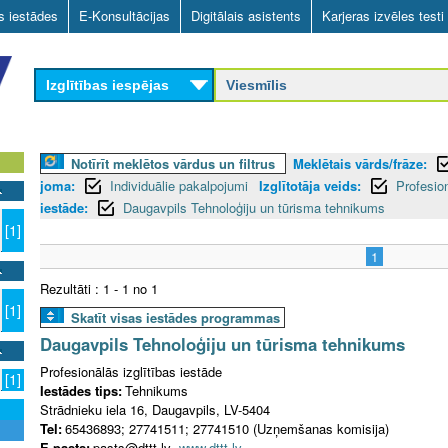
Skip
as iestādes
E-Konsultācijas
Digitālais asistents
Karjeras izvēles testi
to
main
Izglītības iespējas
content
Notīrīt meklētos vārdus un filtrus
Meklētais vārds/frāze:
joma:
Individuālie pakalpojumi
Izglītotāja veids:
Profesion
iestāde:
Daugavpils Tehnoloģiju un tūrisma tehnikums
[1]
1
Rezultāti : 1 - 1 no 1
[1]
Skatīt visas iestādes programmas
Daugavpils Tehnoloģiju un tūrisma tehnikums
Profesionālās izglītības iestāde
[1]
Iestādes tips:
Tehnikums
Strādnieku iela 16, Daugavpils, LV-5404
Tel:
65436893; 27741511; 27741510 (Uzņemšanas komisija)
E-pasts:
pasts@dttt.lv
www.dttt.lv