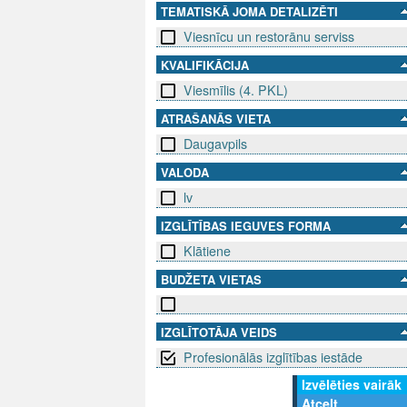
TEMATISKĀ JOMA DETALIZĒTI
Viesnīcu un restorānu serviss
KVALIFIKĀCIJA
Viesmīlis (4. PKL)
ATRAŠANĀS VIETA
Daugavpils
VALODA
lv
IZGLĪTĪBAS IEGUVES FORMA
Klātiene
BUDŽETA VIETAS
IZGLĪTOTĀJA VEIDS
Profesionālās izglītības iestāde
Izvēlēties vairāk
Atcelt