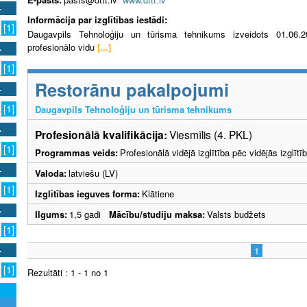
Informācija par izglītības iestādi:
[1]
Daugavpils Tehnoloģiju un tūrisma tehnikums izveidots 01.06.20
profesionālo vidu
[...]
[1]
Restorānu pakalpojumi
[1]
Daugavpils Tehnoloģiju un tūrisma tehnikums
Profesionālā kvalifikācija:
Viesmīlis (4. PKL)
[1]
Programmas veids:
Profesionālā vidējā izglītība pēc vidējās izglī
Valoda:
latviešu (LV)
[1]
Izglītības ieguves forma:
Klātiene
Ilgums:
1,5 gadi
Mācību/studiju maksa:
Valsts budžets
[1]
1
[1]
Rezultāti : 1 - 1 no 1