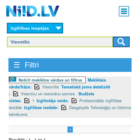
Skip
Main
to
menu
N
main
content
Izglītības iespējas
I
I
D
☰ Filtri
.
Notīrīt meklētos vārdus un filtrus
Meklētais
L
vārds/frāze:
Viesmīlis
Tematiskā joma detalizēti
V
:
Viesnīcu un restorānu serviss
Budžeta
vietas:
1
Izglītotāja veids:
Profesionālās izglītības
iestāde
Izglītības iestāde:
Daugavpils Tehnoloģiju un tūrisma
tehnikums
1
Rezultāti : 1 - 1 no 1