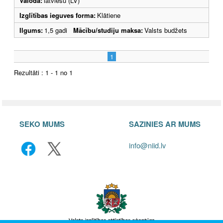
Valoda:
latviešu (LV)
Izglītības ieguves forma:
Klātiene
Ilgums:
1,5 gadi
Mācību/studiju maksa:
Valsts budžets
1
Rezultāti : 1 - 1 no 1
SEKO MUMS
SAZINIES AR MUMS
info@niid.lv