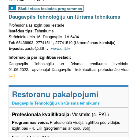
Skatīt visas iestādes programmas
Daugavpils Tehnoloģiju un tūrisma tehnikums
Profesionālās izglītības iestāde
Iestādes tips:
Tehnikums
Strādnieku iela 16, Daugavpils, LV-5404
Tel:
65436893; 27741511; 27741510 (Uzņemšanas komisija)
E-pasts:
pasts@dttt.lv
www.dttt.lv
Informācija par izglītības iestādi:
Daugavpils Tehnoloģiju un tūrisma tehnikums izveidots
01.06.2022., apvienojot Daugavpils Tirdzniecības profesionālo vidu
[...]
Restorānu pakalpojumi
Daugavpils Tehnoloģiju un tūrisma tehnikums
Profesionālā kvalifikācija:
Viesmīlis (4. PKL)
Programmas veids:
Profesionālā vidējā izglītība pēc vidējās
izglītības - 4. LKI (programmas ar kodu 35b)