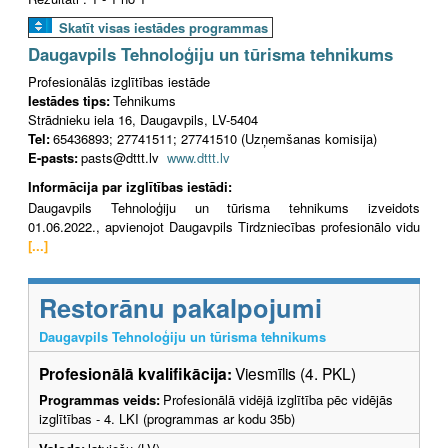
Skatīt visas iestādes programmas
Daugavpils Tehnoloģiju un tūrisma tehnikums
Profesionālās izglītības iestāde
Iestādes tips:
Tehnikums
Strādnieku iela 16, Daugavpils, LV-5404
Tel:
65436893; 27741511; 27741510 (Uzņemšanas komisija)
E-pasts:
pasts@dttt.lv
www.dttt.lv
Informācija par izglītības iestādi:
Daugavpils Tehnoloģiju un tūrisma tehnikums izveidots
01.06.2022., apvienojot Daugavpils Tirdzniecības profesionālo vidu
[...]
Restorānu pakalpojumi
Daugavpils Tehnoloģiju un tūrisma tehnikums
Profesionālā kvalifikācija:
Viesmīlis (4. PKL)
Programmas veids:
Profesionālā vidējā izglītība pēc vidējās
izglītības - 4. LKI (programmas ar kodu 35b)