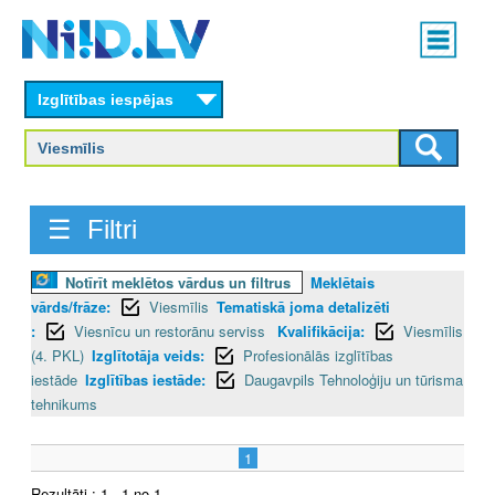
Skip
Main
to
menu
N
main
content
Izglītības iespējas
I
I
D
☰ Filtri
.
Notīrīt meklētos vārdus un filtrus
Meklētais
L
vārds/frāze:
Viesmīlis
Tematiskā joma detalizēti
V
:
Viesnīcu un restorānu serviss
Kvalifikācija:
Viesmīlis
(4. PKL)
Izglītotāja veids:
Profesionālās izglītības
iestāde
Izglītības iestāde:
Daugavpils Tehnoloģiju un tūrisma
tehnikums
1
Rezultāti : 1 - 1 no 1