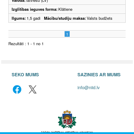
Valoda:
latviešu (LV)
Izglītības ieguves forma:
Klātiene
Ilgums:
1,5 gadi
Mācību/studiju maksa:
Valsts budžets
1
Rezultāti : 1 - 1 no 1
SEKO MUMS
SAZINIES AR MUMS
info@niid.lv