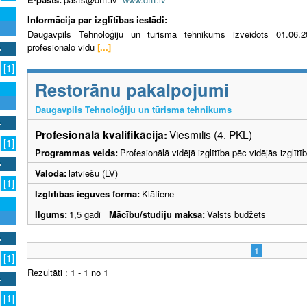
Informācija par izglītības iestādi:
Daugavpils Tehnoloģiju un tūrisma tehnikums izveidots 01.06.20
profesionālo vidu
[...]
[1]
Restorānu pakalpojumi
Daugavpils Tehnoloģiju un tūrisma tehnikums
Profesionālā kvalifikācija:
Viesmīlis (4. PKL)
[1]
Programmas veids:
Profesionālā vidējā izglītība pēc vidējās izglī
Valoda:
latviešu (LV)
[1]
Izglītības ieguves forma:
Klātiene
Ilgums:
1,5 gadi
Mācību/studiju maksa:
Valsts budžets
1
[1]
Rezultāti : 1 - 1 no 1
[1]