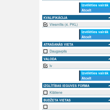
Izvēlēties vairāk
Atcelt
KVALIFIKĀCIJA
Viesmīlis (4. PKL)
Izvēlēties vairāk
Atcelt
ATRAŠANĀS VIETA
Daugavpils
VALODA
lv
Izvēlēties vairāk
Atcelt
IZGLĪTĪBAS IEGUVES FORMA
Klātiene
BUDŽETA VIETAS