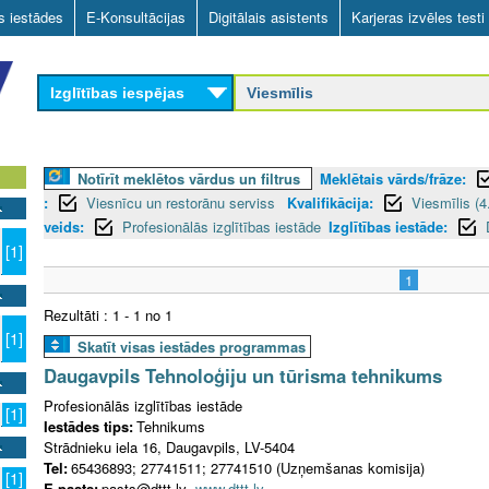
Skip
as iestādes
E-Konsultācijas
Digitālais asistents
Karjeras izvēles testi
to
main
Izglītības iespējas
content
Notīrīt meklētos vārdus un filtrus
Meklētais vārds/frāze:
:
Viesnīcu un restorānu serviss
Kvalifikācija:
Viesmīlis (4
veids:
Profesionālās izglītības iestāde
Izglītības iestāde:
[1]
1
Rezultāti : 1 - 1 no 1
[1]
Skatīt visas iestādes programmas
Daugavpils Tehnoloģiju un tūrisma tehnikums
Profesionālās izglītības iestāde
[1]
Iestādes tips:
Tehnikums
Strādnieku iela 16, Daugavpils, LV-5404
Tel:
65436893; 27741511; 27741510 (Uzņemšanas komisija)
[1]
E-pasts:
pasts@dttt.lv
www.dttt.lv