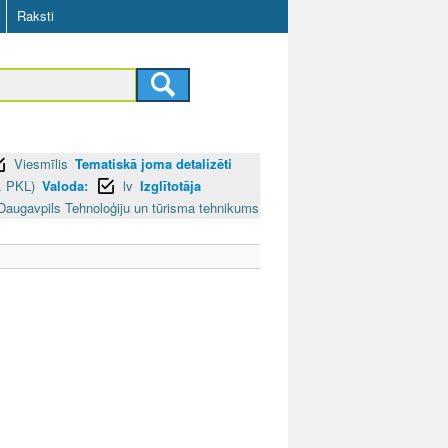
Raksti
Viesmīlis
Tematiskā joma detalizēti
. PKL)
Valoda:
lv
Izglītotāja
Daugavpils Tehnoloģiju un tūrisma tehnikums