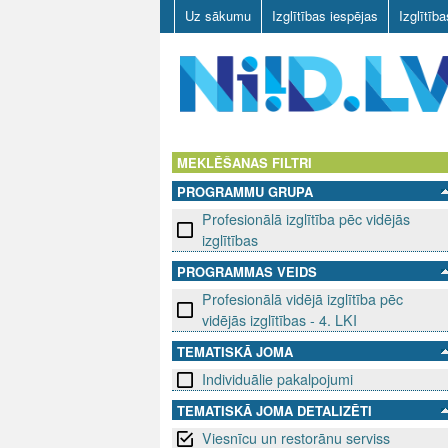
Uz sākumu
Izglītības iespējas
Izglītīb
N
I
MEKLĒŠANAS FILTRI
PROGRAMMU GRUPA
I
Profesionālā izglītība pēc vidējās
D
izglītības
PROGRAMMAS VEIDS
.
Profesionālā vidējā izglītība pēc
L
vidējās izglītības - 4. LKI
TEMATISKĀ JOMA
V
Individuālie pakalpojumi
TEMATISKĀ JOMA DETALIZĒTI
Viesnīcu un restorānu serviss