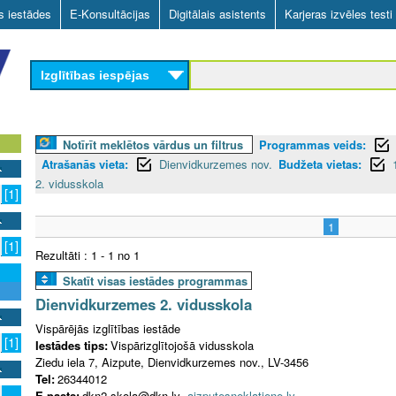
Skip
as iestādes
E-Konsultācijas
Digitālais asistents
Karjeras izvēles testi
to
main
Izglītības iespējas
content
Notīrīt meklētos vārdus un filtrus
Programmas veids:
Atrašanās vieta:
Dienvidkurzemes nov.
Budžeta vietas:
2. vidusskola
[1]
1
[1]
Rezultāti : 1 - 1 no 1
Skatīt visas iestādes programmas
Dienvidkurzemes 2. vidusskola
Vispārējās izglītības iestāde
[1]
Iestādes tips:
Vispārizglītojošā vidusskola
Ziedu iela 7, Aizpute, Dienvidkurzemes nov., LV-3456
Tel:
26344012
E-pasts:
dkn2.skola@dkn.lv
aizputesneklatiene.lv