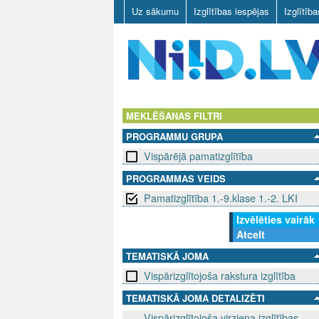
Uz sākumu
Izglītības iespējas
Izglītīb
N
I
MEKLĒŠANAS FILTRI
PROGRAMMU GRUPA
I
Vispārējā pamatizglītība
D
PROGRAMMAS VEIDS
Pamatizglītība 1.-9.klase 1.-2. LKI
.
Izvēlēties vairāk
L
Atcelt
V
TEMATISKĀ JOMA
Vispārizglītojoša rakstura izglītība
TEMATISKĀ JOMA DETALIZĒTI
Vispārizglītojoša virziena izglītības