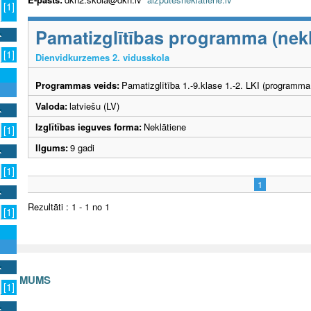
[1]
Pamatizglītības programma (nekl
[1]
Dienvidkurzemes 2. vidusskola
Programmas veids:
Pamatizglītība 1.-9.klase 1.-2. LKI (programma
Valoda:
latviešu (LV)
Izglītības ieguves forma:
Neklātiene
[1]
Ilgums:
9 gadi
[1]
1
Rezultāti : 1 - 1 no 1
[1]
S AR MUMS
[1]
v