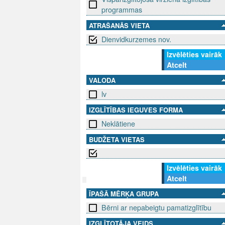
programmas
ATRAŠANĀS VIETA
Dienvidkurzemes nov.
Izvēlēties vairāk
Atcelt
VALODA
lv
IZGLĪTĪBAS IEGUVES FORMA
Neklātiene
BUDŽETA VIETAS
Izvēlēties vairāk
Atcelt
ĪPAŠĀ MĒRĶA GRUPA
SEKO MUMS
SAZINIE
Bērni ar nepabeigtu pamatizglītību
info@niid.l
IZGLĪTOTĀJA VEIDS