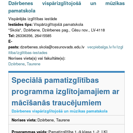
Dzērbenes vispārizglītojošā un mūzikas
pamatskola
Vispārējās izglītības iestāde
Iestādes tips:
Vispārizglītojošā pamatskola
"Skola", Dzērbene, Dzērbenes pag., Cēsu nov., LV-4118
Tel:
26336356, 26415585
E-
pasts:
dzerbenes.skola@cesunovads.edu.lv
vecpiebalga.lv/lv/izgl
itiba/izglitibas-iestades
Norises vieta(s) vai fakultāte(s):
Dzērbene
,
Taurene
Speciālā pamatizglītības
programma izglītojamajiem ar
mācīšanās traucējumiem
Dzērbenes vispārizglītojošā un mūzikas pamatskola
Norises vieta:
Dzērbene, Taurene
Programmas veids:
Pamatizglītība 1.-9.klase 1.-2. LKI