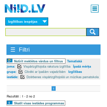
Skip
Main
to
menu
N
main
content
Izglītības iespējas
I
I
D
☰ Filtri
.
Notīrīt meklētos vārdus un filtrus
Tematiskā
L
joma:
Vispārizglītojoša rakstura izglītība
Īpašā mērķa
V
grupa:
Cilvēki ar īpašām vajadzībām
Izglītības
iestāde:
Dzērbenes vispārizglītojošā un mūzikas pamatskola
1
Rezultāti : 1 - 2 no 2
Skatīt visas iestādes programmas