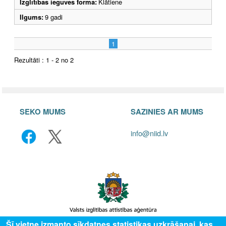
Izglītības ieguves forma:
Klātiene
Ilgums:
9 gadi
1
Rezultāti : 1 - 2 no 2
SEKO MUMS
SAZINIES AR MUMS
info@niid.lv
Šī vietne izmanto sīkdatnes statistikas uzkrāšanai, kas