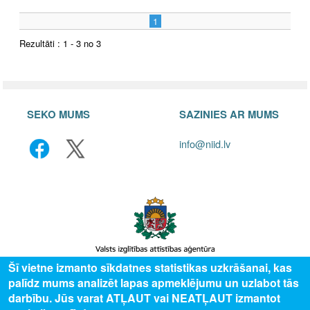
1
Rezultāti : 1 - 3 no 3
SEKO MUMS
SAZINIES AR MUMS
info@niid.lv
Šī vietne izmanto sīkdatnes statistikas uzkrāšanai, kas
palīdz mums analizēt lapas apmeklējumu un uzlabot tās
© 2025 Valsts izglītības attīstības aģentūra, publicētā satura visas tiesības
darbību. Jūs varat ATĻAUT vai NEATĻAUT izmantot
aizsargātas.