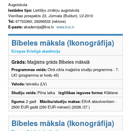
Augstskola
Iestādes tips:
Lietišķo zinātņu augstskola
Vienības prospekts 23, Jūrmala (Bulduri), LV-2010
Tel:
67753360; 29266532 (rektore)
E-pasts:
akademija@kra.lv
www.kra.lv
Bībeles māksla (Ikonogrāfija)
Eiropas Kristīgā akadēmija
Grāds:
Maģistra grāds Bībeles mākslā
Programmas veids:
Otrā cikla maģistra studiju programma - 7.
LKI (programma ar kodu 45)
Valoda:
latviešu (LV)
Studiju veids:
Pilna laika
Izglītības ieguves forma:
Klātiene
Ilgums:
2 gadi
Mācību/studiju maksa:
EKrA absolventiem -
2500 EUR gadā (250 EUR mēnesī) (2026./27.)
Bībeles māksla (Ikonogrāfija)