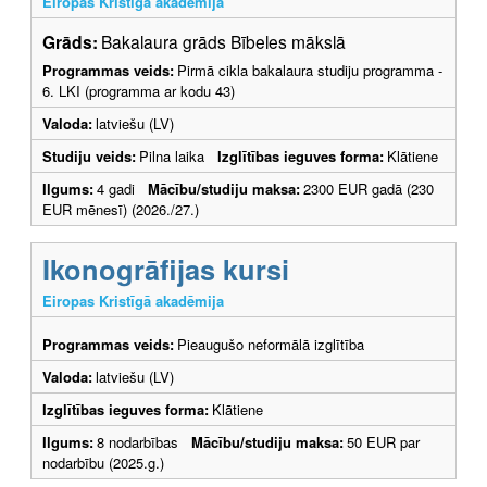
Eiropas Kristīgā akadēmija
Grāds:
Bakalaura grāds Bībeles mākslā
Programmas veids:
Pirmā cikla bakalaura studiju programma -
6. LKI (programma ar kodu 43)
Valoda:
latviešu (LV)
Studiju veids:
Pilna laika
Izglītības ieguves forma:
Klātiene
Ilgums:
4 gadi
Mācību/studiju maksa:
2300 EUR gadā (230
EUR mēnesī) (2026./27.)
Ikonogrāfijas kursi
Eiropas Kristīgā akadēmija
Programmas veids:
Pieaugušo neformālā izglītība
Valoda:
latviešu (LV)
Izglītības ieguves forma:
Klātiene
Ilgums:
8 nodarbības
Mācību/studiju maksa:
50 EUR par
nodarbību (2025.g.)