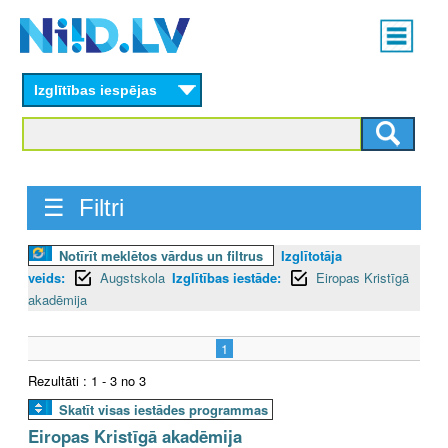
Skip
Main
to
menu
N
main
content
Izglītības iespējas
I
I
D
☰ Filtri
.
Notīrīt meklētos vārdus un filtrus
Izglītotāja
L
veids:
Augstskola
Izglītības iestāde:
Eiropas Kristīgā
V
akadēmija
1
Rezultāti : 1 - 3 no 3
Skatīt visas iestādes programmas
Eiropas Kristīgā akadēmija