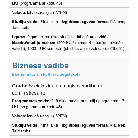
LKI (programma ar kodu 45)
Valoda:
latviešu/angļu (LV/EN)
Studiju veids:
Pilna laika
Izglītības ieguves forma:
Klātiene;
Tālmācība
Ilgums:
2 gadi (pilna laika studijas klātienē un e-vidē)
Mācību/studiju maksa:
1800 EUR semestrī (studijas latviešu
valodā); 1900 EUR semestrī (studijas angļu valodā) (2026./27.)
Biznesa vadība
Ekonomikas un kultūras augstskola
Grāds:
Sociālo zinātņu maģistrs vadībā un
administrēšanā
Programmas veids:
Otrā cikla maģistra studiju programma - 7.
LKI (programma ar kodu 45)
Valoda:
latviešu/angļu (LV/EN)
Studiju veids:
Pilna laika
Izglītības ieguves forma:
Klātiene;
Tālmācība