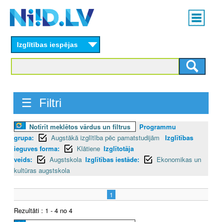
Skip
Main
to
menu
N
main
content
Izglītības iespējas
I
I
D
☰ Filtri
.
Notīrīt meklētos vārdus un filtrus
Programmu
L
grupa:
Augstākā izglītība pēc pamatstudijām
Izglītības
V
ieguves forma:
Klātiene
Izglītotāja
veids:
Augstskola
Izglītības iestāde:
Ekonomikas un
kultūras augstskola
1
Rezultāti : 1 - 4 no 4