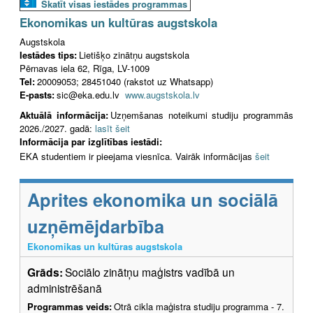
Skatīt visas iestādes programmas
Ekonomikas un kultūras augstskola
Augstskola
Iestādes tips:
Lietišķo zinātņu augstskola
Pērnavas iela 62, Rīga, LV-1009
Tel:
20009053; 28451040 (rakstot uz Whatsapp)
E-pasts:
sic@eka.edu.lv
www.augstskola.lv
Aktuālā informācija:
Uzņemšanas noteikumi studiju programmās
2026./2027. gadā:
lasīt šeit
Informācija par izglītības iestādi:
EKA studentiem ir pieejama viesnīca. Vairāk informācijas
šeit
Aprites ekonomika un sociālā
uzņēmējdarbība
Ekonomikas un kultūras augstskola
Grāds:
Sociālo zinātņu maģistrs vadībā un
administrēšanā
Programmas veids:
Otrā cikla maģistra studiju programma - 7.