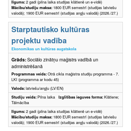
Ilgums:
2 gadi (pilna laika studijas klātienē un e-vidē)
Mācību/studiju maksa:
1800 EUR semestrī (studijas latviešu
valodā); 1900 EUR semestrī (studijas angļu valodā) (2026./27.)
Starptautisko kultūras
projektu vadība
Ekonomikas un kultūras augstskola
Grāds:
Sociālo zinātņu maģistrs vadībā un
administrēšanā
Programmas veids:
Otrā cikla maģistra studiju programma - 7.
LKI (programma ar kodu 45)
Valoda:
latviešu/angļu (LV/EN)
Studiju veids:
Pilna laika
Izglītības ieguves forma:
Klātiene;
Tālmācība
Ilgums:
2 gadi (pilna laika studijas klātienē un e-vidē)
Mācību/studiju maksa:
1800 EUR semestrī (studijas latviešu
valodā); 1900 EUR semestrī (studijas angļu valodā) (2026./27.)