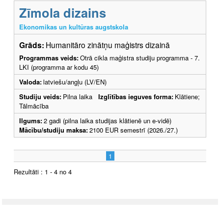
Zīmola dizains
Ekonomikas un kultūras augstskola
Grāds:
Humanitāro zinātņu maģistrs dizainā
Programmas veids:
Otrā cikla maģistra studiju programma - 7.
LKI (programma ar kodu 45)
Valoda:
latviešu/angļu (LV/EN)
Studiju veids:
Pilna laika
Izglītības ieguves forma:
Klātiene;
Tālmācība
Ilgums:
2 gadi (pilna laika studijas klātienē un e-vidē)
Mācību/studiju maksa:
2100 EUR semestrī (2026./27.)
1
Rezultāti : 1 - 4 no 4