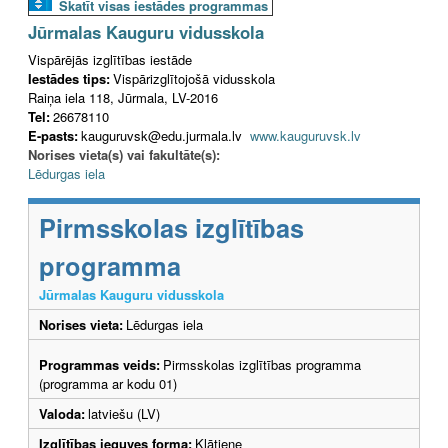
Skatīt visas iestādes programmas
Jūrmalas Kauguru vidusskola
Vispārējās izglītības iestāde
Iestādes tips:
Vispārizglītojošā vidusskola
Raiņa iela 118, Jūrmala, LV-2016
Tel:
26678110
E-pasts:
kauguruvsk@edu.jurmala.lv
www.kauguruvsk.lv
Norises vieta(s) vai fakultāte(s):
Lēdurgas iela
Pirmsskolas izglītības
programma
Jūrmalas Kauguru vidusskola
Norises vieta:
Lēdurgas iela
Programmas veids:
Pirmsskolas izglītības programma
(programma ar kodu 01)
Valoda:
latviešu (LV)
Izglītības ieguves forma:
Klātiene