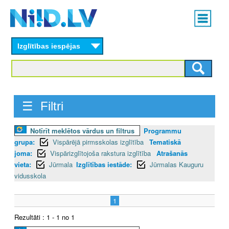
Skip
Main
to
menu
N
main
content
Izglītības iespējas
I
I
D
☰ Filtri
.
Notīrīt meklētos vārdus un filtrus
Programmu
L
grupa:
Vispārējā pirmsskolas izglītība
Tematiskā
V
joma:
Vispārizglītojoša rakstura izglītība
Atrašanās
vieta:
Jūrmala
Izglītības iestāde:
Jūrmalas Kauguru
vidusskola
1
Rezultāti : 1 - 1 no 1