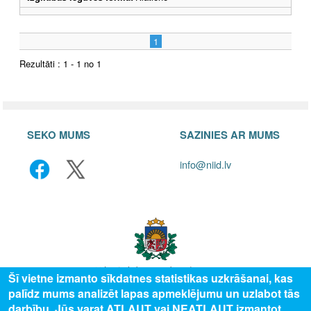
1
Rezultāti : 1 - 1 no 1
SEKO MUMS
SAZINIES AR MUMS
info@niid.lv
Šī vietne izmanto sīkdatnes statistikas uzkrāšanai, kas
palīdz mums analizēt lapas apmeklējumu un uzlabot tās
© 2025 Valsts izglītības attīstības aģentūra, publicētā satura visas tiesības
darbību. Jūs varat ATĻAUT vai NEATĻAUT izmantot