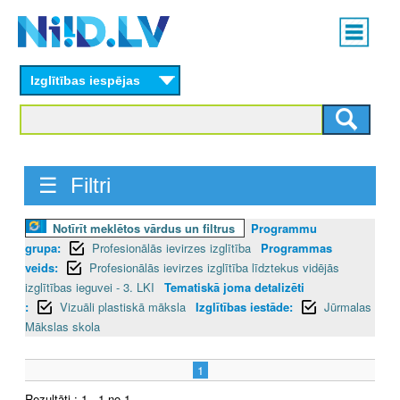
Skip
Main
to
menu
N
main
content
Izglītības iespējas
I
I
D
☰ Filtri
.
Notīrīt meklētos vārdus un filtrus
Programmu
L
grupa:
Profesionālās ievirzes izglītība
Programmas
V
veids:
Profesionālās ievirzes izglītība līdztekus vidējās
izglītības ieguvei - 3. LKI
Tematiskā joma detalizēti
:
Vizuāli plastiskā māksla
Izglītības iestāde:
Jūrmalas
Mākslas skola
1
Rezultāti : 1 - 1 no 1