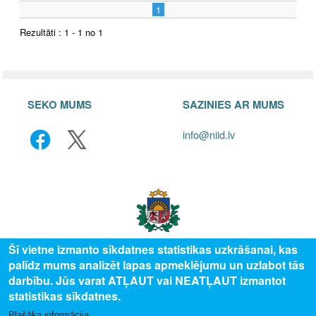
1
Rezultāti : 1 - 1 no 1
SEKO MUMS
SAZINIES AR MUMS
info@niid.lv
Šī vietne izmanto sīkdatnes statistikas uzkrāšanai, kas
palīdz mums analizēt lapas apmeklējumu un uzlabot tās
© 2025 Valsts izglītības attīstības aģentūra, publicētā satura visas tiesības
darbību. Jūs varat ATĻAUT vai NEATĻAUT izmantot
aizsargātas.
statistikas sīkdatnes.
Plašāka informācija