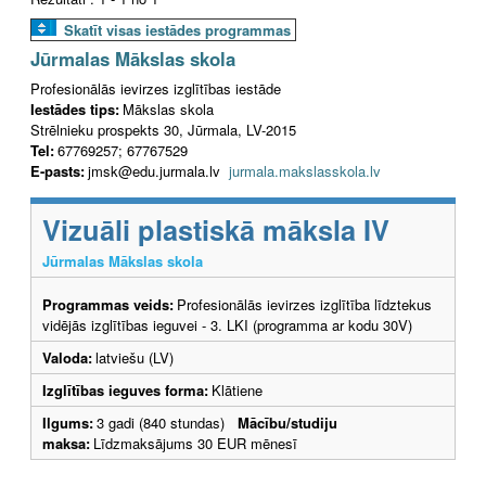
Skatīt visas iestādes programmas
Jūrmalas Mākslas skola
Profesionālās ievirzes izglītības iestāde
Iestādes tips:
Mākslas skola
Strēlnieku prospekts 30, Jūrmala, LV-2015
Tel:
67769257; 67767529
E-pasts:
jmsk@edu.jurmala.lv
jurmala.makslasskola.lv
Vizuāli plastiskā māksla IV
Jūrmalas Mākslas skola
Programmas veids:
Profesionālās ievirzes izglītība līdztekus
vidējās izglītības ieguvei - 3. LKI (programma ar kodu 30V)
Valoda:
latviešu (LV)
Izglītības ieguves forma:
Klātiene
Ilgums:
3 gadi (840 stundas)
Mācību/studiju
maksa:
Līdzmaksājums 30 EUR mēnesī