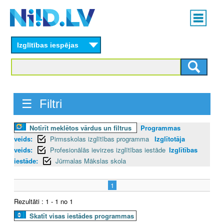
Skip
Main
to
menu
N
main
content
Izglītības iespējas
I
I
D
☰ Filtri
.
Notīrīt meklētos vārdus un filtrus
Programmas
L
veids:
Pirmsskolas izglītības programma
Izglītotāja
V
veids:
Profesionālās ievirzes izglītības iestāde
Izglītības
iestāde:
Jūrmalas Mākslas skola
1
Rezultāti : 1 - 1 no 1
Skatīt visas iestādes programmas