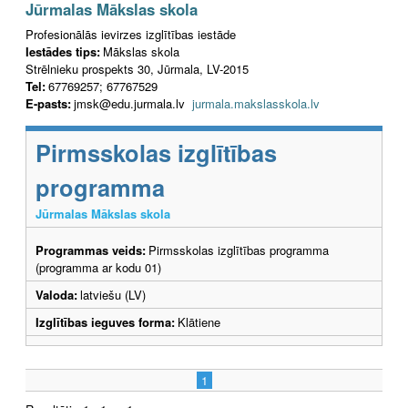
Jūrmalas Mākslas skola
Profesionālās ievirzes izglītības iestāde
Iestādes tips:
Mākslas skola
Strēlnieku prospekts 30, Jūrmala, LV-2015
Tel:
67769257; 67767529
E-pasts:
jmsk@edu.jurmala.lv
jurmala.makslasskola.lv
Pirmsskolas izglītības
programma
Jūrmalas Mākslas skola
Programmas veids:
Pirmsskolas izglītības programma
(programma ar kodu 01)
Valoda:
latviešu (LV)
Izglītības ieguves forma:
Klātiene
1