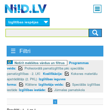
Skip
Main
to
menu
N
main
content
Izglītības iespējas
I
I
D
☰ Filtri
.
Notīrīt meklētos vārdus un filtrus
Programmas
L
veids:
Profesionālā pamatizglītība pēc speciālās
V
pamatizglītības - 2. LKI
Kvalifikācija:
Koksnes materiālu
apstrādātājs (2. PKL)
Izglītības ieguves
forma:
Klātiene
Izglītotāja veids:
Speciālās izglītības
iestāde
Izglītības iestāde:
Jūrmalas pamatskola
1
Rezultāti : 1 - 1 no 1