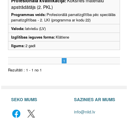
Profesionālā kvalifikācija:
Koksnes materiālu
apstrādātājs (2. PKL)
Programmas veids:
Profesionālā pamatizglītība pēc speciālās
pamatizglītības - 2. LKI (programma ar kodu 22)
Valoda:
latviešu (LV)
Izglītības ieguves forma:
Klātiene
Ilgums:
2 gadi
1
Rezultāti : 1 - 1 no 1
SEKO MUMS
SAZINIES AR MUMS
info@niid.lv