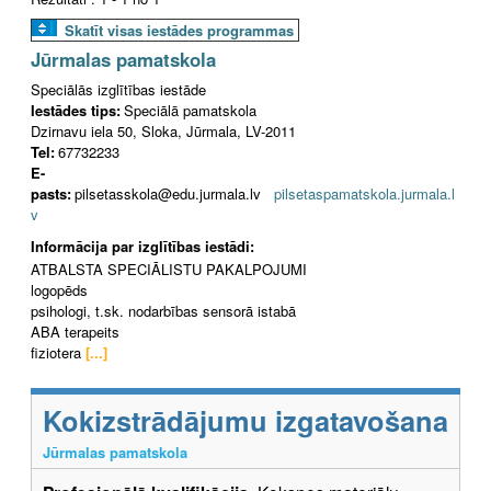
Skatīt visas iestādes programmas
Jūrmalas pamatskola
Speciālās izglītības iestāde
Iestādes tips:
Speciālā pamatskola
Dzirnavu iela 50, Sloka, Jūrmala, LV-2011
Tel:
67732233
E-
pasts:
pilsetasskola@edu.jurmala.lv
pilsetaspamatskola.jurmala.l
v
Informācija par izglītības iestādi:
ATBALSTA SPECIĀLISTU PAKALPOJUMI
logopēds
psihologi, t.sk. nodarbības sensorā istabā
ABA terapeits
fiziotera
[...]
Kokizstrādājumu izgatavošana
Jūrmalas pamatskola