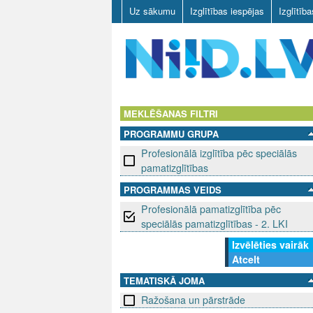
Uz sākumu
Izglītības iespējas
Izglītīb
N
I
MEKLĒŠANAS FILTRI
PROGRAMMU GRUPA
I
Profesionālā izglītība pēc speciālās
D
pamatizglītības
PROGRAMMAS VEIDS
.
Profesionālā pamatizglītība pēc
L
speciālās pamatizglītības - 2. LKI
Izvēlēties vairāk
V
Atcelt
TEMATISKĀ JOMA
Ražošana un pārstrāde