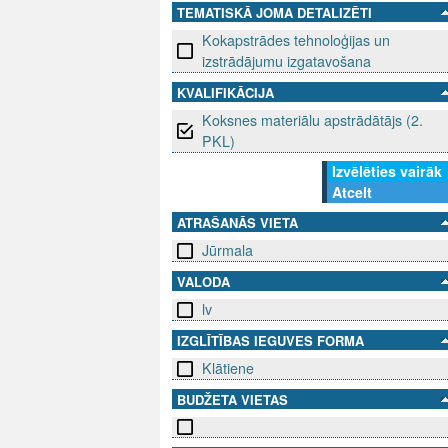
TEMATISKĀ JOMA DETALIZĒTI
Kokapstrādes tehnoloģijas un
izstrādājumu izgatavošana
KVALIFIKĀCIJA
Koksnes materiālu apstrādātājs (2.
PKL)
Izvēlēties vairāk
Atcelt
ATRAŠANĀS VIETA
Jūrmala
VALODA
lv
IZGLĪTĪBAS IEGUVES FORMA
Klātiene
BUDŽETA VIETAS