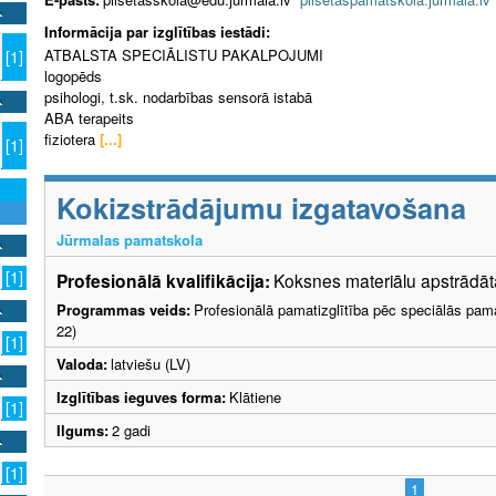
Informācija par izglītības iestādi:
ATBALSTA SPECIĀLISTU PAKALPOJUMI
[1]
logopēds
psihologi, t.sk. nodarbības sensorā istabā
ABA terapeits
fiziotera
[...]
[1]
Kokizstrādājumu izgatavošana
Jūrmalas pamatskola
[1]
Profesionālā kvalifikācija:
Koksnes materiālu apstrādātā
Programmas veids:
Profesionālā pamatizglītība pēc speciālās pama
22)
[1]
Valoda:
latviešu (LV)
Izglītības ieguves forma:
Klātiene
[1]
Ilgums:
2 gadi
[1]
1