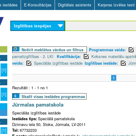
Skip
as iestādes
E-Konsultācijas
Digitālais asistents
Karjeras izvēles testi
to
main
Izglītības iespējas
content
Notīrīt meklētos vārdus un filtrus
Programmas veids:
pamatizglītības - 2. LKI
Kvalifikācija:
Koksnes materiālu apstrā
veids:
Speciālās izglītības iestāde
Izglītības iestāde:
Jūr
[1]
1
Rezultāti : 1 - 1 no 1
[1]
Skatīt visas iestādes programmas
Jūrmalas pamatskola
Speciālās izglītības iestāde
Iestādes tips:
Speciālā pamatskola
Dzirnavu iela 50, Sloka, Jūrmala, LV-2011
Tel:
67732233
[1]
E-pasts:
pilsetasskola@edu.jurmala.lv
pilsetaspamatskola.jurmala.lv