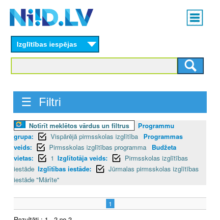
Skip
Main
to
menu
N
main
content
Izglītības iespējas
I
I
D
☰ Filtri
.
Notīrīt meklētos vārdus un filtrus
Programmu
L
grupa:
Vispārējā pirmsskolas izglītība
Programmas
V
veids:
Pirmsskolas izglītības programma
Budžeta
vietas:
1
Izglītotāja veids:
Pirmsskolas izglītības
iestāde
Izglītības iestāde:
Jūrmalas pirmsskolas izglītības
iestāde "Mārīte"
1
Rezultāti : 1 - 2 no 2