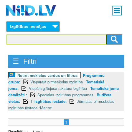
Skip
Main
to
menu
N
main
content
Izglītības iespējas
I
I
D
☰ Filtri
.
Notīrīt meklētos vārdus un filtrus
Programmu
L
grupa:
Vispārējā pirmsskolas izglītība
Tematiskā
V
joma:
Vispārizglītojoša rakstura izglītība
Tematiskā joma
detalizēti :
Speciālās izglītības programmas
Budžeta
vietas:
1
Izglītības iestāde:
Jūrmalas pirmsskolas
izglītības iestāde "Mārīte"
1
Rezultāti : 1 - 1 no 1