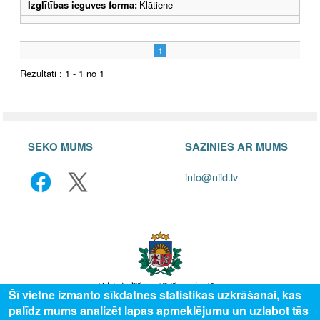
Izglītības ieguves forma:
Klātiene
1
Rezultāti : 1 - 1 no 1
SEKO MUMS
SAZINIES AR MUMS
info@niid.lv
Šī vietne izmanto sīkdatnes statistikas uzkrāšanai, kas
palīdz mums analizēt lapas apmeklējumu un uzlabot tās